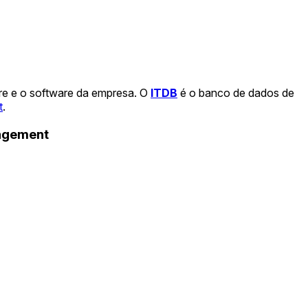
re e o software da empresa. O
ITDB
é o banco de dados de
t
.
nagement