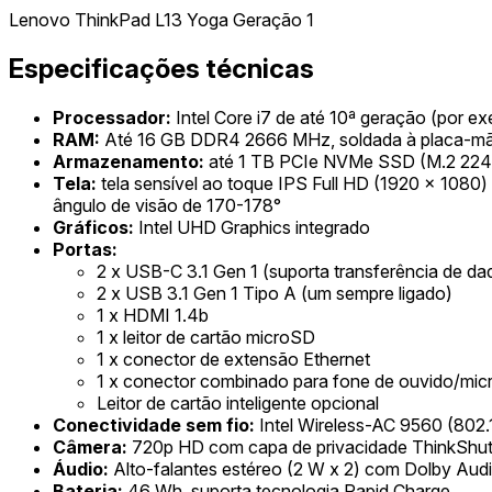
Lenovo ThinkPad L13 Yoga Geração 1
Especificações técnicas
Processador:
Intel Core i7 de até 10ª geração (por e
RAM:
Até 16 GB DDR4 2666 MHz, soldada à placa-m
Armazenamento:
até 1 TB PCIe NVMe SSD (M.2 224
Tela:
tela sensível ao toque IPS Full HD (1920 x 1080) 
ângulo de visão de 170-178°
Gráficos:
Intel UHD Graphics integrado
Portas:
2 x USB-C 3.1 Gen 1 (suporta transferência de dad
2 x USB 3.1 Gen 1 Tipo A (um sempre ligado)
1 x HDMI 1.4b
1 x leitor de cartão microSD
1 x conector de extensão Ethernet
1 x conector combinado para fone de ouvido/mic
Leitor de cartão inteligente opcional
Conectividade sem fio:
Intel Wireless-AC 9560 (802.1
Câmera:
720p HD com capa de privacidade ThinkShutte
Áudio:
Alto-falantes estéreo (2 W x 2) com Dolby Audi
Bateria:
46 Wh, suporta tecnologia Rapid Charge