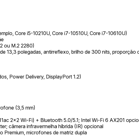
xemplo, Core i5-10210U, Core i7-10510U, Core i7-10610U)
ãe
2 ou M.2 2280)
de 13,3 polegadas, antirreflexo, brilho de 300 nits, proporção
os, Power Delivery, DisplayPort 1.2)
rofone (3,5 mm)
1ac 2x2 Wi-Fi) + Bluetooth 5.0/5.1; Intel Wi-Fi 6 AX201 opcio
r; câmera infravermelha híbrida (IR) opcional
o Premium, microfones de matriz dupla