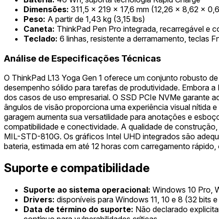
Dimensões:
311,5 x 219 x 17,6 mm (12,26 x 8,62 x 0,
Peso:
A partir de 1,43 kg (3,15 lbs)
Caneta:
ThinkPad Pen Pro integrada, recarregável e c
Teclado:
6 linhas, resistente a derramamento, teclas F
Análise de Especificações Técnicas
O ThinkPad L13 Yoga Gen 1 oferece um conjunto robusto de 
desempenho sólido para tarefas de produtividade. Embora a R
dos casos de uso empresarial. O SSD PCIe NVMe garante ace
ângulos de visão proporciona uma experiência visual nítida
garagem aumenta sua versatilidade para anotações e esboço
compatibilidade e conectividade. A qualidade de construção,
MIL-STD-810G. Os gráficos Intel UHD integrados são adequad
bateria, estimada em até 12 horas com carregamento rápido, 
Suporte e compatibilidade
Suporte ao sistema operacional:
Windows 10 Pro, 
Drivers:
disponíveis para Windows 11, 10 e 8 (32 bits e
Data de término do suporte:
Não declarado explicita