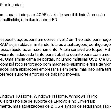
69 polegadas)
om capacidade para 4096 níveis de sensibilidade à pressão
n multimídia, retroiluminação LED
especificações para um conversível 2 em 1 voltado para negó
AM seja soldada, limitando futuras atualizações, configuraçõ
sso rápido ao armazenamento. A tela sensível ao toque IPS F
 e vibrante, adequada tanto para trabalho quanto para consum
s. Uma ampla gama de portas, incluindo múltiplas USB-C e US
 com plástico reforçado com magnésio-alumínio e fibra de vidr
os para aplicações empresariais em geral, mas não para tare
oferece suporte a forças de trabalho móveis.
Windows 10 Home, Windows 11 Home, Windows 11 Pro
 64 bits) no site de suporte da Lenovo e no DriverHub
mente, mas atualizações de BIOS e avisos de segurança são e