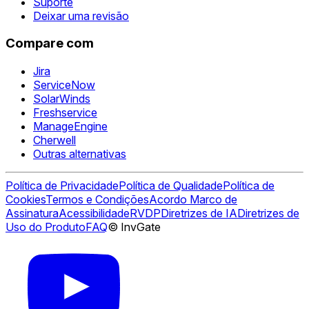
Suporte
Deixar uma revisão
Compare com
Jira
ServiceNow
SolarWinds
Freshservice
ManageEngine
Cherwell
Outras alternativas
Política de Privacidade
Política de Qualidade
Política de
Cookies
Termos e Condições
Acordo Marco de
Assinatura
Acessibilidade
RVDP
Diretrizes de IA
Diretrizes de
Uso do Produto
FAQ
© InvGate