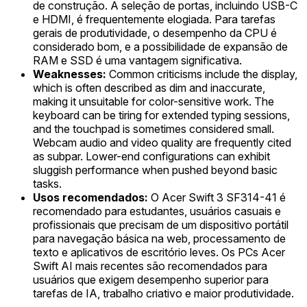
de construção. A seleção de portas, incluindo USB-C
e HDMI, é frequentemente elogiada. Para tarefas
gerais de produtividade, o desempenho da CPU é
considerado bom, e a possibilidade de expansão de
RAM e SSD é uma vantagem significativa.
Weaknesses:
Common criticisms include the display,
which is often described as dim and inaccurate,
making it unsuitable for color-sensitive work. The
keyboard can be tiring for extended typing sessions,
and the touchpad is sometimes considered small.
Webcam audio and video quality are frequently cited
as subpar. Lower-end configurations can exhibit
sluggish performance when pushed beyond basic
tasks.
Usos recomendados:
O Acer Swift 3 SF314-41 é
recomendado para estudantes, usuários casuais e
profissionais que precisam de um dispositivo portátil
para navegação básica na web, processamento de
texto e aplicativos de escritório leves. Os PCs Acer
Swift AI mais recentes são recomendados para
usuários que exigem desempenho superior para
tarefas de IA, trabalho criativo e maior produtividade.