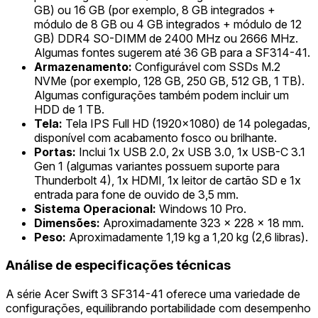
GB) ou 16 GB (por exemplo, 8 GB integrados +
módulo de 8 GB ou 4 GB integrados + módulo de 12
GB) DDR4 SO-DIMM de 2400 MHz ou 2666 MHz.
Algumas fontes sugerem até 36 GB para a SF314-41.
Armazenamento:
Configurável com SSDs M.2
NVMe (por exemplo, 128 GB, 250 GB, 512 GB, 1 TB).
Algumas configurações também podem incluir um
HDD de 1 TB.
Tela:
Tela IPS Full HD (1920x1080) de 14 polegadas,
disponível com acabamento fosco ou brilhante.
Portas:
Inclui 1x USB 2.0, 2x USB 3.0, 1x USB-C 3.1
Gen 1 (algumas variantes possuem suporte para
Thunderbolt 4), 1x HDMI, 1x leitor de cartão SD e 1x
entrada para fone de ouvido de 3,5 mm.
Sistema Operacional:
Windows 10 Pro.
Dimensões:
Aproximadamente 323 x 228 x 18 mm.
Peso:
Aproximadamente 1,19 kg a 1,20 kg (2,6 libras).
Análise de especificações técnicas
A série Acer Swift 3 SF314-41 oferece uma variedade de
configurações, equilibrando portabilidade com desempenho