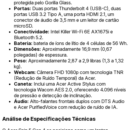
protegida pelo Gorilla Glass.
Portas:
Duas portas Thunderbolt 4 (USB-C), duas
portas USB 3.2 Tipo A, uma porta HDMI 2.1, um
conector de áudio de 3,5 mm e um leitor de cartão
microSD.
Conectividade:
Intel Killer Wi-Fi 6E AX1675i e
Bluetooth 5.2.
Bateria:
bateria de íons de lítio de 4 células de 56 Wh.
Dimensões:
Aproximadamente 16,9 mm (0,67
polegadas) de espessura.
Peso:
Aproximadamente 2,87 a 2,9 libras (1,3 a 1,32
kg).
Webcam:
Câmera FHD 1080p com tecnologia TNR
(Redução de Ruído Temporal) da Acer.
Caneta:
Inclui uma Acer Active Stylus com
tecnologia Wacom AES 2.0, oferecendo 4.096 níveis
de pressão e detecção de inclinação.
Áudio:
Alto-falantes frontais duplos com DTS Audio
e Acer PurifiedVoice com redução de ruído de IA.
Análise de Especificações Técnicas