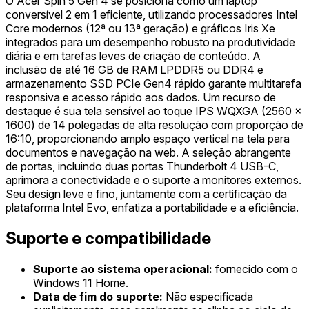
O Acer Spin 5 Gen 4 se posiciona como um laptop
conversível 2 em 1 eficiente, utilizando processadores Intel
Core modernos (12ª ou 13ª geração) e gráficos Iris Xe
integrados para um desempenho robusto na produtividade
diária e em tarefas leves de criação de conteúdo. A
inclusão de até 16 GB de RAM LPDDR5 ou DDR4 e
armazenamento SSD PCIe Gen4 rápido garante multitarefa
responsiva e acesso rápido aos dados. Um recurso de
destaque é sua tela sensível ao toque IPS WQXGA (2560 x
1600) de 14 polegadas de alta resolução com proporção de
16:10, proporcionando amplo espaço vertical na tela para
documentos e navegação na web. A seleção abrangente
de portas, incluindo duas portas Thunderbolt 4 USB-C,
aprimora a conectividade e o suporte a monitores externos.
Seu design leve e fino, juntamente com a certificação da
plataforma Intel Evo, enfatiza a portabilidade e a eficiência.
Suporte e compatibilidade
Suporte ao sistema operacional:
fornecido com o
Windows 11 Home.
Data de fim do suporte:
Não especificada