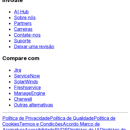
InvGate
AI Hub
Sobre nós
Partners
Carreiras
Contate-nos
Suporte
Deixar uma revisão
Compare com
Jira
ServiceNow
SolarWinds
Freshservice
ManageEngine
Cherwell
Outras alternativas
Política de Privacidade
Política de Qualidade
Política de
Cookies
Termos e Condições
Acordo Marco de
Assinatura
Acessibilidade
RVDP
Diretrizes de IA
Diretrizes de