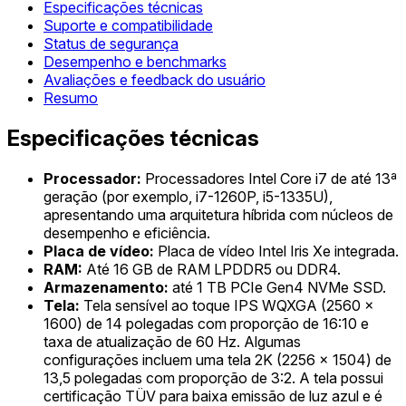
Especificações técnicas
Suporte e compatibilidade
Status de segurança
Desempenho e benchmarks
Avaliações e feedback do usuário
Resumo
Especificações técnicas
Processador:
Processadores Intel Core i7 de até 13ª
geração (por exemplo, i7-1260P, i5-1335U),
apresentando uma arquitetura híbrida com núcleos de
desempenho e eficiência.
Placa de vídeo:
Placa de vídeo Intel Iris Xe integrada.
RAM:
Até 16 GB de RAM LPDDR5 ou DDR4.
Armazenamento:
até 1 TB PCIe Gen4 NVMe SSD.
Tela:
Tela sensível ao toque IPS WQXGA (2560 x
1600) de 14 polegadas com proporção de 16:10 e
taxa de atualização de 60 Hz. Algumas
configurações incluem uma tela 2K (2256 x 1504) de
13,5 polegadas com proporção de 3:2. A tela possui
certificação TÜV para baixa emissão de luz azul e é