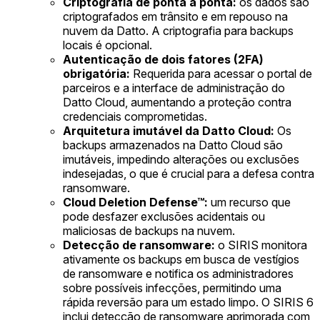
Criptografia de ponta a ponta:
os dados são
criptografados em trânsito e em repouso na
nuvem da Datto. A criptografia para backups
locais é opcional.
Autenticação de dois fatores (2FA)
obrigatória:
Requerida para acessar o portal de
parceiros e a interface de administração do
Datto Cloud, aumentando a proteção contra
credenciais comprometidas.
Arquitetura imutável da Datto Cloud:
Os
backups armazenados na Datto Cloud são
imutáveis, impedindo alterações ou exclusões
indesejadas, o que é crucial para a defesa contra
ransomware.
Cloud Deletion Defense™:
um recurso que
pode desfazer exclusões acidentais ou
maliciosas de backups na nuvem.
Detecção de ransomware:
o SIRIS monitora
ativamente os backups em busca de vestígios
de ransomware e notifica os administradores
sobre possíveis infecções, permitindo uma
rápida reversão para um estado limpo. O SIRIS 6
inclui detecção de ransomware aprimorada com