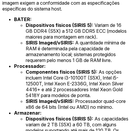
imagem exigem a conformidade com as especificações
específicas do sistema host.
BATER:
Dispositivos físicos (SIRIS 5):
Variam de 16
GB DDR4 (S5X) a 512 GB DDR5 ECC (modelos
maiores para montagem em rack).
SIRIS Imaged/vSIRIS:
A quantidade mínima de
RAM é determinada pela capacidade de
armazenamento local; sistemas protegidos
requerem pelo menos 1 GB de RAM livre.
Processador:
Componentes físicos (SIRIS 5):
As opções
incluem Intel Core i3-10100T (S5X), Intel i5-
12500T, Intel Xeon E-2336G, Intel Xeon Silver
4416+ e até 2 processadores Intel Xeon Gold
5418Y para modelos de ponta.
SIRIS Imaged/vSIRIS:
Processador quad-core
x86 de 64 bits (Intel ou AMD) no mínimo.
Armazenar:
Dispositivos físicos (SIRIS 5):
As capacidades
variam de 2 TB (S5X) a 60 TB, com alguns
modelos suportando até mais de 120 TB. Os