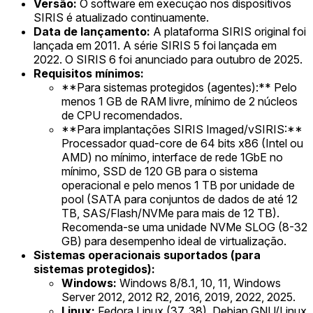
Versão:
O software em execução nos dispositivos
SIRIS é atualizado continuamente.
Data de lançamento:
A plataforma SIRIS original foi
lançada em 2011. A série SIRIS 5 foi lançada em
2022. O SIRIS 6 foi anunciado para outubro de 2025.
Requisitos mínimos:
**Para sistemas protegidos (agentes):** Pelo
menos 1 GB de RAM livre, mínimo de 2 núcleos
de CPU recomendados.
**Para implantações SIRIS Imaged/vSIRIS:**
Processador quad-core de 64 bits x86 (Intel ou
AMD) no mínimo, interface de rede 1GbE no
mínimo, SSD de 120 GB para o sistema
operacional e pelo menos 1 TB por unidade de
pool (SATA para conjuntos de dados de até 12
TB, SAS/Flash/NVMe para mais de 12 TB).
Recomenda-se uma unidade NVMe SLOG (8-32
GB) para desempenho ideal de virtualização.
Sistemas operacionais suportados (para
sistemas protegidos):
Windows:
Windows 8/8.1, 10, 11, Windows
Server 2012, 2012 R2, 2016, 2019, 2022, 2025.
Linux:
Fedora Linux (37, 38), Debian GNU/Linux