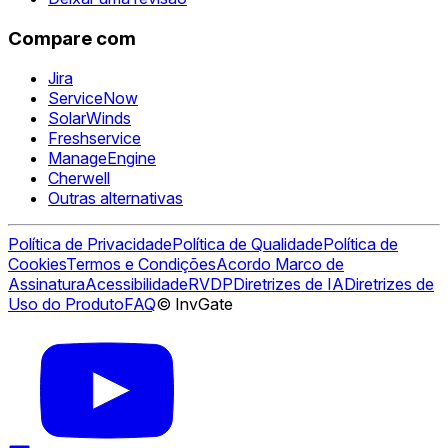
Compare com
Jira
ServiceNow
SolarWinds
Freshservice
ManageEngine
Cherwell
Outras alternativas
Política de Privacidade
Política de Qualidade
Política de
Cookies
Termos e Condições
Acordo Marco de
Assinatura
Acessibilidade
RVDP
Diretrizes de IA
Diretrizes de
Uso do Produto
FAQ
© InvGate