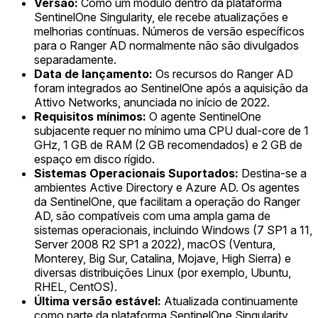
Versão:
Como um módulo dentro da plataforma
SentinelOne Singularity, ele recebe atualizações e
melhorias contínuas. Números de versão específicos
para o Ranger AD normalmente não são divulgados
separadamente.
Data de lançamento:
Os recursos do Ranger AD
foram integrados ao SentinelOne após a aquisição da
Attivo Networks, anunciada no início de 2022.
Requisitos mínimos:
O agente SentinelOne
subjacente requer no mínimo uma CPU dual-core de 1
GHz, 1 GB de RAM (2 GB recomendados) e 2 GB de
espaço em disco rígido.
Sistemas Operacionais Suportados:
Destina-se a
ambientes Active Directory e Azure AD. Os agentes
da SentinelOne, que facilitam a operação do Ranger
AD, são compatíveis com uma ampla gama de
sistemas operacionais, incluindo Windows (7 SP1 a 11,
Server 2008 R2 SP1 a 2022), macOS (Ventura,
Monterey, Big Sur, Catalina, Mojave, High Sierra) e
diversas distribuições Linux (por exemplo, Ubuntu,
RHEL, CentOS).
Última versão estável:
Atualizada continuamente
como parte da plataforma SentinelOne Singularity.