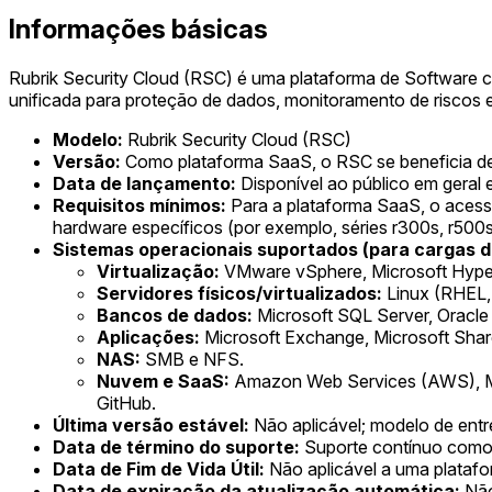
Informações básicas
Rubrik Security Cloud (RSC) é uma plataforma de Software c
unificada para proteção de dados, monitoramento de riscos
Modelo:
Rubrik Security Cloud (RSC)
Versão:
Como plataforma SaaS, o RSC se beneficia de 
Data de lançamento:
Disponível ao público em geral 
Requisitos mínimos:
Para a plataforma SaaS, o acesso 
hardware específicos (por exemplo, séries r300s, r500
Sistemas operacionais suportados (para cargas de
Virtualização:
VMware vSphere, Microsoft Hyper
Servidores físicos/virtualizados:
Linux (RHEL,
Bancos de dados:
Microsoft SQL Server, Oracle
Aplicações:
Microsoft Exchange, Microsoft Share
NAS:
SMB e NFS.
Nuvem e SaaS:
Amazon Web Services (AWS), Mic
GitHub.
Última versão estável:
Não aplicável; modelo de entr
Data de término do suporte:
Suporte contínuo como 
Data de Fim de Vida Útil:
Não aplicável a uma plataf
Data de expiração da atualização automática:
Não