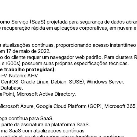
omo Serviço (SaaS) projetada para segurança de dados abrange
 e recuperação rápida em aplicações corporativas, em nuvem 
atualizações contínuas, proporcionando acesso instantâneo 
em 17 de maio de 2022.
do cliente requer um navegador web padrão. Para clusters Rubr
s e r600s) possuem suas próprias especificações técnicas.
 trabalho protegidas):
-V, Nutanix AHV.
 CentOS, Oracle Linux, Debian, SUSE), Windows Server.
 Database.
Point, Microsoft Active Directory.
rosoft Azure, Google Cloud Platform (GCP), Microsoft 365,
ega contínua para SaaS.
parte da assinatura da plataforma SaaS.
orma SaaS com atualizações contínuas.
 aplicável; as atualizações são automáticas e contínuas.