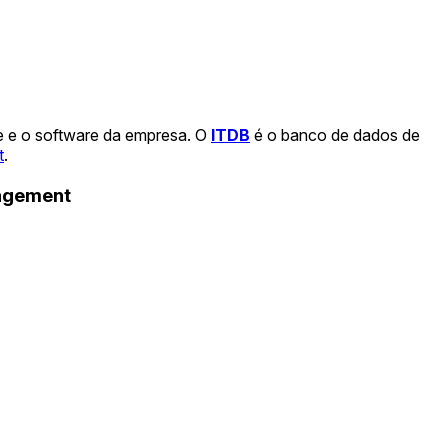
e e o software da empresa. O
ITDB
é o banco de dados de
t
.
nagement