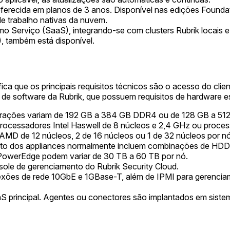
erecida em planos de 3 anos. Disponível nas edições Foundat
e trabalho nativas da nuvem.
o Serviço (SaaS), integrando-se com clusters Rubrik locais e
, também está disponível.
fica que os principais requisitos técnicos são o acesso do cli
s de software da Rubrik, que possuem requisitos de hardware e
igurações variam de 192 GB a 384 GB DDR4 ou de 128 GB a 5
 processadores Intel Haswell de 8 núcleos e 2,4 GHz ou proce
AMD de 12 núcleos, 2 de 16 núcleos ou 1 de 32 núcleos por nó
o dos appliances normalmente incluem combinações de HDDs
 PowerEdge podem variar de 30 TB a 60 TB por nó.
le de gerenciamento do Rubrik Security Cloud.
exões de rede 10GbE e 1GBase-T, além de IPMI para gerenciam
S principal. Agentes ou conectores são implantados em siste