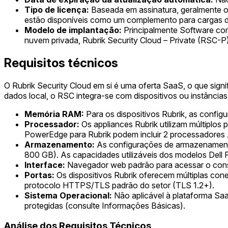
Tipo de licença:
Baseada em assinatura, geralmente of
estão disponíveis como um complemento para cargas d
Modelo de implantação:
Principalmente Software com
nuvem privada, Rubrik Security Cloud – Private (RSC-P)
Requisitos técnicos
O Rubrik Security Cloud em si é uma oferta SaaS, o que signi
dados local, o RSC integra-se com dispositivos ou instância
Memória RAM:
Para os dispositivos Rubrik, as conf
Processador:
Os appliances Rubrik utilizam múltiplos
PowerEdge para Rubrik podem incluir 2 processadores 
Armazenamento:
As configurações de armazenament
800 GB). As capacidades utilizáveis dos modelos Dell
Interface:
Navegador web padrão para acessar o conso
Portas:
Os dispositivos Rubrik oferecem múltiplas con
protocolo HTTPS/TLS padrão do setor (TLS 1.2+).
Sistema Operacional:
Não aplicável à plataforma Saa
protegidas (consulte Informações Básicas).
Análise dos Requisitos Técnicos