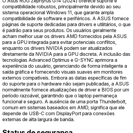
O Asus ROG Zephyrus G14 (2024) oferece suporte e
compatibilidade robustos, principalmente devido ao seu
sistema operacional Windows 11, que garante ampla
compatibilidade de software e periféricos. A ASUS fornece
páginas de suporte dedicadas para drivers e utilitários, o que
é padrão para seus produtos. Os usuários geralmente
acham melhor usar os drivers AMD fornecidos pela ASUS
para a GPU integrada para evitar potenciais conflitos,
enquanto os drivers NVIDIA podem ser atualizados
diretamente da NVIDIA para a GPU discreta. A inclusão das
tecnologias Advanced Optimus e G-SYNC aprimora a
experiência do usuário, gerenciando de forma inteligente a
saída gráfica e fornecendo visuais suaves em monitores
externos compatíveis. Embora as datas específicas de fim
do suporte para o hardware não sejam publicadas, a ASUS
normalmente fornece atualizações de driver e BIOS por um
período razoável, garantindo que o laptop permaneça
funcional e seguro. A ausência de uma porta Thunderbolt,
comum em sistemas baseados em AMD, significa que ele
depende de USB-C com DisplayPort para conexões
externas de alta largura de banda.
Status de segurança