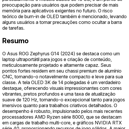
preocupação para usuários que podem precisar de mais
memória para aplicativos exigentes no futuro. O risco
teórico de burn-in de OLED também é mencionado, levando
alguns usuários a tomar precauções como ocultar a barra
de tarefas.
Resumo
O Asus ROG Zephyrus G14 (2024) se destaca como um
laptop ultraportátil para jogos e criação de conteúdo,
meticulosamente projetado e altamente capaz. Seus
pontos fortes residem em seu chassi premium de alumínio
CNC, tornando-o notavelmente compacto e leve para sua
classe. A tela OLED 3K de 14 polegadas é um verdadeiro
destaque, oferecendo visuais impressionantes com cores
vibrantes, pretos profundos e uma taxa de atualização
suave de 120 Hz, tornando-o excepcional tanto para jogos
imersivos quanto para trabalhos criativos detalhados. O
desempenho é robusto, impulsionado pelos mais recentes
processadores AMD Ryzen série 8000, que se destacam
em cargas de trabalho multi-core, e gráficos NVIDIA RTX
série 40, proporcionando recursos de jogo sólidos. A maior