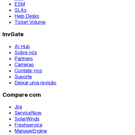
ESM
SLAs
Help Desks
Ticket Volume
InvGate
AI Hub
Sobre nós
Partners
Carreiras
Contate-nos
Suporte
Deixar uma revisão
Compare com
Jira
ServiceNow
SolarWinds
Freshservice
ManageEngine