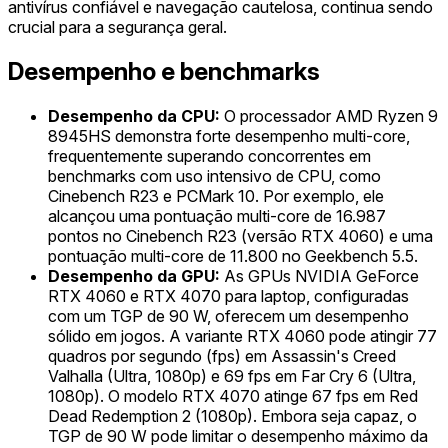
antivírus confiável e navegação cautelosa, continua sendo
crucial para a segurança geral.
Desempenho e benchmarks
Desempenho da CPU:
O processador AMD Ryzen 9
8945HS demonstra forte desempenho multi-core,
frequentemente superando concorrentes em
benchmarks com uso intensivo de CPU, como
Cinebench R23 e PCMark 10. Por exemplo, ele
alcançou uma pontuação multi-core de 16.987
pontos no Cinebench R23 (versão RTX 4060) e uma
pontuação multi-core de 11.800 no Geekbench 5.5.
Desempenho da GPU:
As GPUs NVIDIA GeForce
RTX 4060 e RTX 4070 para laptop, configuradas
com um TGP de 90 W, oferecem um desempenho
sólido em jogos. A variante RTX 4060 pode atingir 77
quadros por segundo (fps) em Assassin's Creed
Valhalla (Ultra, 1080p) e 69 fps em Far Cry 6 (Ultra,
1080p). O modelo RTX 4070 atinge 67 fps em Red
Dead Redemption 2 (1080p). Embora seja capaz, o
TGP de 90 W pode limitar o desempenho máximo da