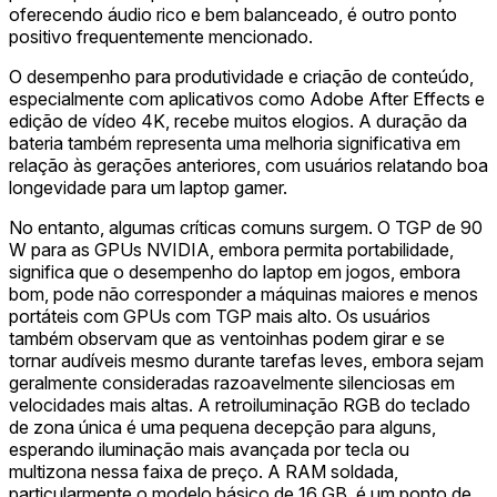
oferecendo áudio rico e bem balanceado, é outro ponto
positivo frequentemente mencionado.
O desempenho para produtividade e criação de conteúdo,
especialmente com aplicativos como Adobe After Effects e
edição de vídeo 4K, recebe muitos elogios. A duração da
bateria também representa uma melhoria significativa em
relação às gerações anteriores, com usuários relatando boa
longevidade para um laptop gamer.
No entanto, algumas críticas comuns surgem. O TGP de 90
W para as GPUs NVIDIA, embora permita portabilidade,
significa que o desempenho do laptop em jogos, embora
bom, pode não corresponder a máquinas maiores e menos
portáteis com GPUs com TGP mais alto. Os usuários
também observam que as ventoinhas podem girar e se
tornar audíveis mesmo durante tarefas leves, embora sejam
geralmente consideradas razoavelmente silenciosas em
velocidades mais altas. A retroiluminação RGB do teclado
de zona única é uma pequena decepção para alguns,
esperando iluminação mais avançada por tecla ou
multizona nessa faixa de preço. A RAM soldada,
particularmente o modelo básico de 16 GB, é um ponto de