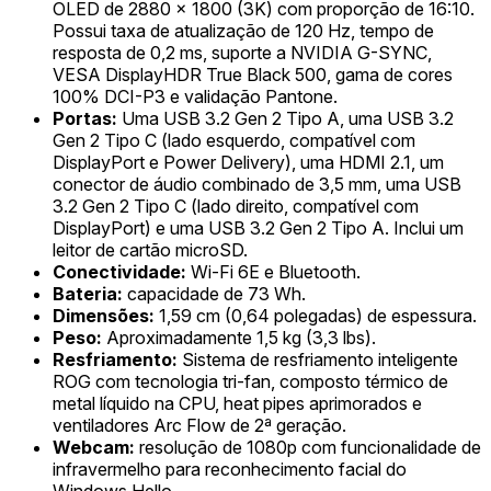
OLED de 2880 x 1800 (3K) com proporção de 16:10.
Possui taxa de atualização de 120 Hz, tempo de
resposta de 0,2 ms, suporte a NVIDIA G-SYNC,
VESA DisplayHDR True Black 500, gama de cores
100% DCI-P3 e validação Pantone.
Portas:
Uma USB 3.2 Gen 2 Tipo A, uma USB 3.2
Gen 2 Tipo C (lado esquerdo, compatível com
DisplayPort e Power Delivery), uma HDMI 2.1, um
conector de áudio combinado de 3,5 mm, uma USB
3.2 Gen 2 Tipo C (lado direito, compatível com
DisplayPort) e uma USB 3.2 Gen 2 Tipo A. Inclui um
leitor de cartão microSD.
Conectividade:
Wi-Fi 6E e Bluetooth.
Bateria:
capacidade de 73 Wh.
Dimensões:
1,59 cm (0,64 polegadas) de espessura.
Peso:
Aproximadamente 1,5 kg (3,3 lbs).
Resfriamento:
Sistema de resfriamento inteligente
ROG com tecnologia tri-fan, composto térmico de
metal líquido na CPU, heat pipes aprimorados e
ventiladores Arc Flow de 2ª geração.
Webcam:
resolução de 1080p com funcionalidade de
infravermelho para reconhecimento facial do
Windows Hello.