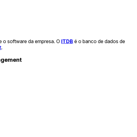
 e o software da empresa. O
ITDB
é o banco de dados de
t
.
nagement