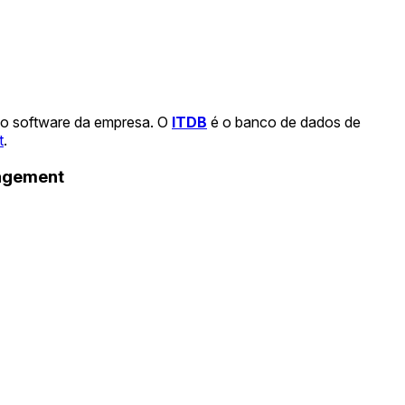
 o software da empresa. O
ITDB
é o banco de dados de
t
.
nagement