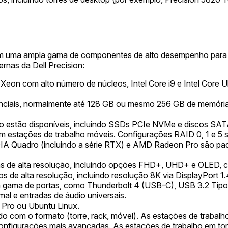
om uma ampla gama de componentes de alto desempenho para at
rnas da Dell Precision:
Xeon com alto número de núcleos, Intel Core i9 e Intel Cor
anciais, normalmente até 128 GB ou mesmo 256 GB de mem
 estão disponíveis, incluindo SSDs PCIe NVMe e discos SA
m estações de trabalho móveis. Configurações RAID 0, 1 e 5 
IDIA Quadro (incluindo a série RTX) e AMD Radeon Pro são pa
 de alta resolução, incluindo opções FHD+, UHD+ e OLED, co
de alta resolução, incluindo resolução 8K via DisplayPort 1.
a gama de portas, como Thunderbolt 4 (USB-C), USB 3.2 Tip
al e entradas de áudio universais.
Pro ou Ubuntu Linux.
o com o formato (torre, rack, móvel). As estações de trabalho 
figurações mais avançadas. As estações de trabalho em tor