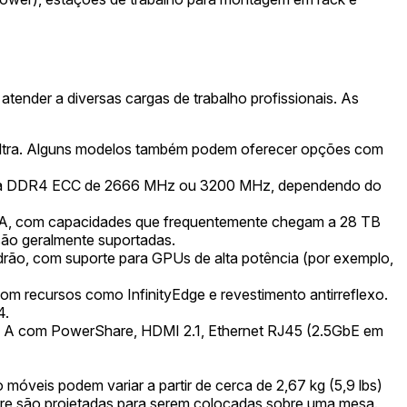
ender a diversas cargas de trabalho profissionais. As
e Ultra. Alguns modelos também podem oferecer opções com
ória DDR4 ECC de 2666 MHz ou 3200 MHz, dependendo do
TA, com capacidades que frequentemente chegam a 28 TB
são geralmente suportadas.
drão, com suporte para GPUs de alta potência (por exemplo,
m recursos como InfinityEdge e revestimento antirreflexo.
4.
o A com PowerShare, HDMI 2.1, Ethernet RJ45 (2.5GbE em
móveis podem variar a partir de cerca de 2,67 kg (5,9 lbs)
re são projetadas para serem colocadas sobre uma mesa.