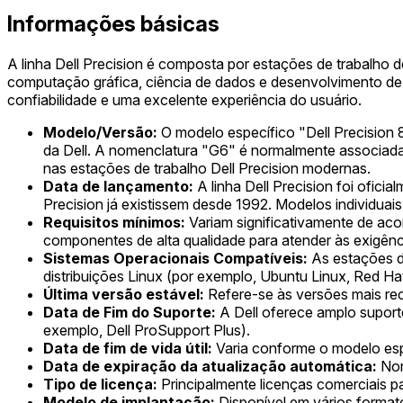
Informações básicas
A linha Dell Precision é composta por estações de trabalho 
computação gráfica, ciência de dados e desenvolvimento de 
confiabilidade e uma excelente experiência do usuário.
Modelo/Versão:
O modelo específico "Dell Precision
da Dell. A nomenclatura "G6" é normalmente associada
nas estações de trabalho Dell Precision modernas.
Data de lançamento:
A linha Dell Precision foi ofi
Precision já existissem desde 1992. Modelos individuais
Requisitos mínimos:
Variam significativamente de aco
componentes de alta qualidade para atender às exigênci
Sistemas Operacionais Compatíveis:
As estações d
distribuições Linux (por exemplo, Ubuntu Linux, Red Hat
Última versão estável:
Refere-se às versões mais rece
Data de Fim do Suporte:
A Dell oferece amplo suporte
exemplo, Dell ProSupport Plus).
Data de fim de vida útil:
Varia conforme o modelo espe
Data de expiração da atualização automática:
Nor
Tipo de licença:
Principalmente licenças comerciais pa
Modelo de implantação:
Disponível em vários format