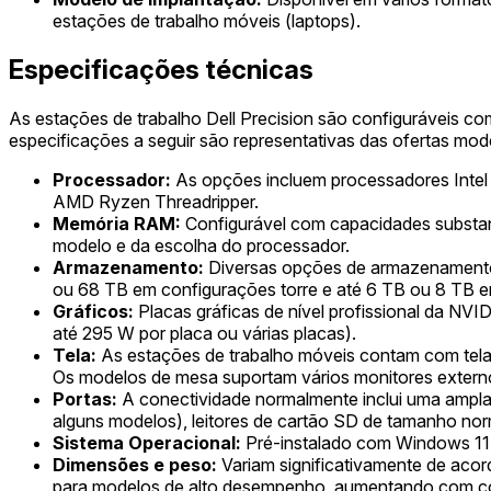
estações de trabalho móveis (laptops).
Especificações técnicas
As estações de trabalho Dell Precision são configuráveis c
especificações a seguir são representativas das ofertas mode
Processador:
As opções incluem processadores Intel 
AMD Ryzen Threadripper.
Memória RAM:
Configurável com capacidades subst
modelo e da escolha do processador.
Armazenamento:
Diversas opções de armazenamento
ou 68 TB em configurações torre e até 6 TB ou 8 TB e
Gráficos:
Placas gráficas de nível profissional da NV
até 295 W por placa ou várias placas).
Tela:
As estações de trabalho móveis contam com telas
Os modelos de mesa suportam vários monitores externos 
Portas:
A conectividade normalmente inclui uma ampl
alguns modelos), leitores de cartão SD de tamanho norm
Sistema Operacional:
Pré-instalado com Windows 11 
Dimensões e peso:
Variam significativamente de acord
para modelos de alto desempenho, aumentando com con