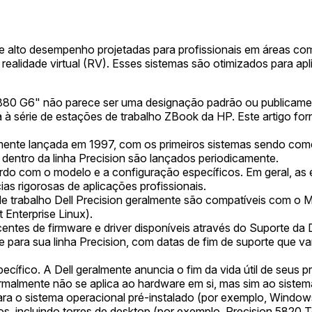
de alto desempenho projetadas para profissionais em áreas co
realidade virtual (RV). Esses sistemas são otimizados para 
 880 G6" não parece ser uma designação padrão ou publicament
 à série de estações de trabalho ZBook da HP. Este artigo f
cialmente lançada em 1997, com os primeiros sistemas sendo c
 dentro da linha Precision são lançados periodicamente.
rdo com o modelo e a configuração específicos. Em geral, as
as rigorosas de aplicações profissionais.
e trabalho Dell Precision geralmente são compatíveis com o 
 Enterprise Linux).
ntes de firmware e driver disponíveis através do Suporte da D
 para sua linha Precision, com datas de fim de suporte que v
cífico. A Dell geralmente anuncia o fim da vida útil de seus 
malmente não se aplica ao hardware em si, mas sim ao sistem
ra o sistema operacional pré-instalado (por exemplo, Windows 
os, incluindo torres de desktop (por exemplo, Precision 5820