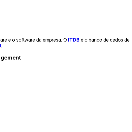
ware e o software da empresa. O
ITDB
é o banco de dados de
t
.
nagement