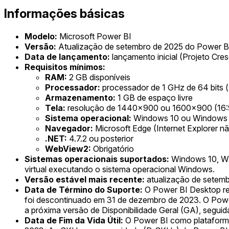
Informações básicas
Modelo:
Microsoft Power BI
Versão:
Atualização de setembro de 2025 do Power BI
Data de lançamento:
lançamento inicial (Projeto Cres
Requisitos mínimos:
RAM:
2 GB disponíveis
Processador:
processador de 1 GHz de 64 bits 
Armazenamento:
1 GB de espaço livre
Tela:
resolução de 1440x900 ou 1600x900 (16:
Sistema operacional:
Windows 10 ou Windows S
Navegador:
Microsoft Edge (Internet Explorer n
.NET:
4.7.2 ou posterior
WebView2:
Obrigatório
Sistemas operacionais suportados:
Windows 10, Wi
virtual executando o sistema operacional Windows.
Versão estável mais recente:
atualização de setemb
Data de Término do Suporte:
O Power BI Desktop re
foi descontinuado em 31 de dezembro de 2023. O Power 
a próxima versão de Disponibilidade Geral (GA), seguid
Data de Fim da Vida Útil:
O Power BI como plataforma