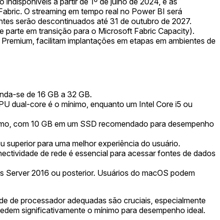
isponíveis a partir de 1º de julho de 2024, e as
Fabric. O streaming em tempo real no Power BI será
ntes serão descontinuados até 31 de outubro de 2027.
parte em transição para o Microsoft Fabric Capacity).
o Premium, facilitam implantações em etapas em ambientes de
enda-se de 16 GB a 32 GB.
 dual-core é o mínimo, enquanto um Intel Core i5 ou
 mínimo, com 10 GB em um SSD recomendado para desempenho
uperior para uma melhor experiência do usuário.
ectividade de rede é essencial para acessar fontes de dados
s Server 2016 ou posterior. Usuários do macOS podem
e de processador adequadas são cruciais, especialmente
dem significativamente o mínimo para desempenho ideal.