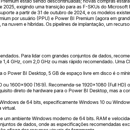
emium estão sendo descontinuadas; novas compras estarão ind
 de 2025, exigindo uma transição para as F-SKUs do Microsoft 
porte a partir de 31 de outubro de 2024, e os modelos existe
mium por usuário (PPU) e Power BI Premium (agora em grande 
 na nuvem e híbridas. Os pipelines de implantação, um recurs
endados. Para lidar com grandes conjuntos de dados, recom
de 1,4 GHz, com 2,0 GHz ou mais rápido recomendado. Uma CPU
ara o Power BI Desktop, 5 GB de espaço livre em disco é o
 ou 1600x900 (16:9). Recomenda-se 1920x1080 (Full HD) ou s
isito direto de hardware para o Power BI Desktop, mas a con
 Windows de 64 bits, especificamente Windows 10 ou Window
virtual.
e um ambiente Windows moderno de 64 bits. RAM e velocidad
njuntos de dados, onde as especificações recomendadas exce
ção eficaz dos recursos visuais da ferramenta.