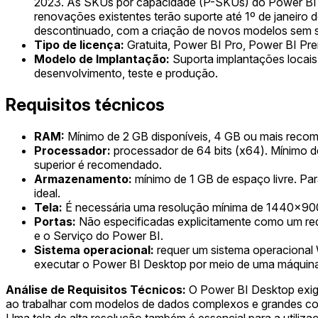
2023. As SKUs por capacidade (P-SKUs) do Power BI Pr
renovações existentes terão suporte até 1º de janeiro
descontinuado, com a criação de novos modelos sem su
Tipo de licença:
Gratuita, Power BI Pro, Power BI Pre
Modelo de Implantação:
Suporta implantações locais,
desenvolvimento, teste e produção.
Requisitos técnicos
RAM:
Mínimo de 2 GB disponíveis, 4 GB ou mais recom
Processador:
processador de 64 bits (x64). Mínimo 
superior é recomendado.
Armazenamento:
mínimo de 1 GB de espaço livre. P
ideal.
Tela:
É necessária uma resolução mínima de 1440x900
Portas:
Não especificadas explicitamente como um requ
e o Serviço do Power BI.
Sistema operacional:
requer um sistema operacional
executar o Power BI Desktop por meio de uma máquina 
Análise de Requisitos Técnicos:
O Power BI Desktop exig
ao trabalhar com modelos de dados complexos e grandes co
Uma tela de alta resolução também é essencial para a utiliza