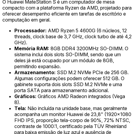
O Huawei MateStation S é um computador de mesa
compacto com a plataforma Ryzen da AMD, projetado para
oferecer desempenho eficiente em tarefas de escritório e
computação em geral.
Processador:
AMD Ryzen 5 4600G (6 núcleos, 12
threads, clock base de 3,7 GHz, clock turbo de até 4,2
GHz).
Memória RAM:
8GB DDR4 3200MHz SO-DIMM. O
sistema inclui dois slots SO-DIMM, sendo que um
deles já está ocupado por um módulo de 8GB,
permitindo expansão.
Armazenamento:
SSD M.2 NVMe PCIe de 256 GB.
Algumas configurações podem oferecer 512 GB. O
gabinete suporta dois slots SSD M.2 NVMe e uma
porta SATA para armazenamento adicional.
Gráficos:
Gráficos AMD Radeon integrados (Vega
8).
Tela:
Não incluída na unidade base, mas geralmente
acompanha um monitor Huawei de 23,8" (1920x1080
FHD IPS, proporção tela-corpo de 90%, 72% NTSC,
contraste de 1000:1, certificado pela TÜV Rheinland
para baixa emissão de luz azul e ausência de