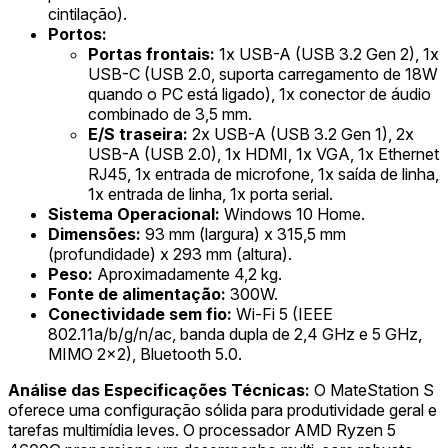
cintilação).
Portos:
Portas frontais:
1x USB-A (USB 3.2 Gen 2), 1x
USB-C (USB 2.0, suporta carregamento de 18W
quando o PC está ligado), 1x conector de áudio
combinado de 3,5 mm.
E/S traseira:
2x USB-A (USB 3.2 Gen 1), 2x
USB-A (USB 2.0), 1x HDMI, 1x VGA, 1x Ethernet
RJ45, 1x entrada de microfone, 1x saída de linha,
1x entrada de linha, 1x porta serial.
Sistema Operacional:
Windows 10 Home.
Dimensões:
93 mm (largura) x 315,5 mm
(profundidade) x 293 mm (altura).
Peso:
Aproximadamente 4,2 kg.
Fonte de alimentação:
300W.
Conectividade sem fio:
Wi-Fi 5 (IEEE
802.11a/b/g/n/ac, banda dupla de 2,4 GHz e 5 GHz,
MIMO 2x2), Bluetooth 5.0.
Análise das Especificações Técnicas:
O MateStation S
oferece uma configuração sólida para produtividade geral e
tarefas multimídia leves. O processador AMD Ryzen 5