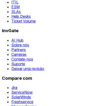
ITIL
ESM
SLAs
Help Desks
Ticket Volume
InvGate
AI Hub
Sobre nós
Partners
Carreiras
Contate-nos
Suporte
Deixar uma revisão
Compare com
Jira
ServiceNow
SolarWinds
Freshservice