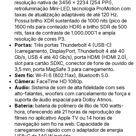
resolução nativa de 3456 x 2234 (254 PPI),
retroiluminação Mini-LED, tecnologia ProMotion com
taxas de atualização adaptáveis de até 120 Hz.
Possui brilho XDR sustentado de 1000 nits (pico de
1600 nits para conteúdo HDR) e brilho SDR de 500
nits, taxa de contraste de 1.000.000:1 e ampla
resolução de cores P3.
Portas:
Três portas Thunderbolt 4 (USB-C)
(carregamento, DisplayPort, Thunderbolt 4 até 40
Gb/s, USB 4 até 40 Gb/s), porta HDMI (HDMI 2.0),
slot para cartão SDXC, conector de fone de ouvido de
3,5 mm, porta MagSafe 3 para carregamento.
Sem fio:
Wi-Fi 6 (802.11ax), Bluetooth 5.0.
Câmera:
FaceTime HD 1080p.
Áudio:
Sistema de som de alta fidelidade com seis
alto-falantes, woofers com cancelamento de força e
suporte de áudio espacial para Dolby Atmos.
Bateria:
bateria de polímero de lítio de 100 watts-
hora, oferecendo até 21 horas de reprodução de
filmes no aplicativo Apple TV ou 14 horas de
navegação sem fio na web. Capacidade de
carregamento rápido com o adaptador de energia
USB-C de 140 W incluído.