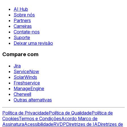
AI Hub
Sobre nós
Partners
Carreiras
Contate-nos
Suporte
Deixar uma revisão
Compare com
Jira
ServiceNow
SolarWinds
Freshservice
ManageEngine
Cherwell
Outras alternativas
Política de Privacidade
Política de Qualidade
Política de
Cookies
Termos e Condições
Acordo Marco de
Assinatura
Acessibilidade
RVDP
Diretrizes de IA
Diretrizes de