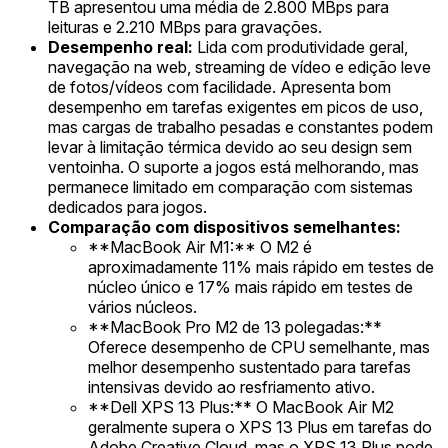
TB apresentou uma média de 2.800 MBps para
leituras e 2.210 MBps para gravações.
Desempenho real:
Lida com produtividade geral,
navegação na web, streaming de vídeo e edição leve
de fotos/vídeos com facilidade. Apresenta bom
desempenho em tarefas exigentes em picos de uso,
mas cargas de trabalho pesadas e constantes podem
levar à limitação térmica devido ao seu design sem
ventoinha. O suporte a jogos está melhorando, mas
permanece limitado em comparação com sistemas
dedicados para jogos.
Comparação com dispositivos semelhantes:
**MacBook Air M1:** O M2 é
aproximadamente 11% mais rápido em testes de
núcleo único e 17% mais rápido em testes de
vários núcleos.
**MacBook Pro M2 de 13 polegadas:**
Oferece desempenho de CPU semelhante, mas
melhor desempenho sustentado para tarefas
intensivas devido ao resfriamento ativo.
**Dell XPS 13 Plus:** O MacBook Air M2
geralmente supera o XPS 13 Plus em tarefas do
Adobe Creative Cloud, mas o XPS 13 Plus pode