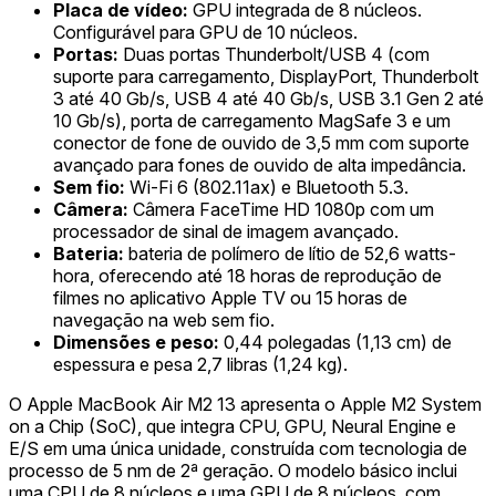
Placa de vídeo:
GPU integrada de 8 núcleos.
Configurável para GPU de 10 núcleos.
Portas:
Duas portas Thunderbolt/USB 4 (com
suporte para carregamento, DisplayPort, Thunderbolt
3 até 40 Gb/s, USB 4 até 40 Gb/s, USB 3.1 Gen 2 até
10 Gb/s), porta de carregamento MagSafe 3 e um
conector de fone de ouvido de 3,5 mm com suporte
avançado para fones de ouvido de alta impedância.
Sem fio:
Wi-Fi 6 (802.11ax) e Bluetooth 5.3.
Câmera:
Câmera FaceTime HD 1080p com um
processador de sinal de imagem avançado.
Bateria:
bateria de polímero de lítio de 52,6 watts-
hora, oferecendo até 18 horas de reprodução de
filmes no aplicativo Apple TV ou 15 horas de
navegação na web sem fio.
Dimensões e peso:
0,44 polegadas (1,13 cm) de
espessura e pesa 2,7 libras (1,24 kg).
O Apple MacBook Air M2 13 apresenta o Apple M2 System
on a Chip (SoC), que integra CPU, GPU, Neural Engine e
E/S em uma única unidade, construída com tecnologia de
processo de 5 nm de 2ª geração. O modelo básico inclui
uma CPU de 8 núcleos e uma GPU de 8 núcleos, com