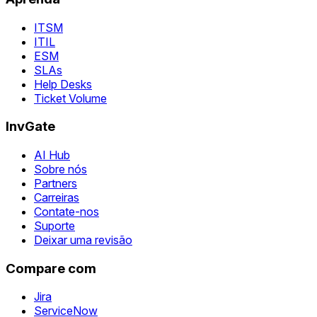
ITSM
ITIL
ESM
SLAs
Help Desks
Ticket Volume
InvGate
AI Hub
Sobre nós
Partners
Carreiras
Contate-nos
Suporte
Deixar uma revisão
Compare com
Jira
ServiceNow