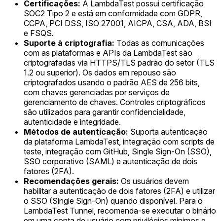
Certificações:
A LambdaTest possui certificação
SOC2 Tipo 2 e está em conformidade com GDPR,
CCPA, PCI DSS, ISO 27001, AICPA, CSA, ADA, BSI
e FSQS.
Suporte à criptografia:
Todas as comunicações
com as plataformas e APIs da LambdaTest são
criptografadas via HTTPS/TLS padrão do setor (TLS
1.2 ou superior). Os dados em repouso são
criptografados usando o padrão AES de 256 bits,
com chaves gerenciadas por serviços de
gerenciamento de chaves. Controles criptográficos
são utilizados para garantir confidencialidade,
autenticidade e integridade.
Métodos de autenticação:
Suporta autenticação
da plataforma LambdaTest, integração com scripts de
teste, integração com GitHub, Single Sign-On (SSO),
SSO corporativo (SAML) e autenticação de dois
fatores (2FA).
Recomendações gerais:
Os usuários devem
habilitar a autenticação de dois fatores (2FA) e utilizar
o SSO (Single Sign-On) quando disponível. Para o
LambdaTest Tunnel, recomenda-se executar o binário
em uma conta de usuário com privilégios mínimos e