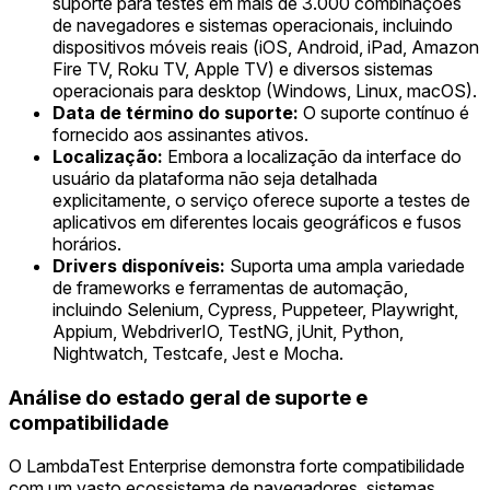
suporte para testes em mais de 3.000 combinações
de navegadores e sistemas operacionais, incluindo
dispositivos móveis reais (iOS, Android, iPad, Amazon
Fire TV, Roku TV, Apple TV) e diversos sistemas
operacionais para desktop (Windows, Linux, macOS).
Data de término do suporte:
O suporte contínuo é
fornecido aos assinantes ativos.
Localização:
Embora a localização da interface do
usuário da plataforma não seja detalhada
explicitamente, o serviço oferece suporte a testes de
aplicativos em diferentes locais geográficos e fusos
horários.
Drivers disponíveis:
Suporta uma ampla variedade
de frameworks e ferramentas de automação,
incluindo Selenium, Cypress, Puppeteer, Playwright,
Appium, WebdriverIO, TestNG, jUnit, Python,
Nightwatch, Testcafe, Jest e Mocha.
Análise do estado geral de suporte e
compatibilidade
O LambdaTest Enterprise demonstra forte compatibilidade
com um vasto ecossistema de navegadores, sistemas