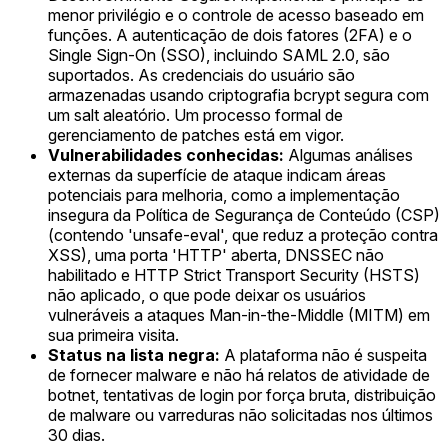
menor privilégio e o controle de acesso baseado em
funções. A autenticação de dois fatores (2FA) e o
Single Sign-On (SSO), incluindo SAML 2.0, são
suportados. As credenciais do usuário são
armazenadas usando criptografia bcrypt segura com
um salt aleatório. Um processo formal de
gerenciamento de patches está em vigor.
Vulnerabilidades conhecidas:
Algumas análises
externas da superfície de ataque indicam áreas
potenciais para melhoria, como a implementação
insegura da Política de Segurança de Conteúdo (CSP)
(contendo 'unsafe-eval', que reduz a proteção contra
XSS), uma porta 'HTTP' aberta, DNSSEC não
habilitado e HTTP Strict Transport Security (HSTS)
não aplicado, o que pode deixar os usuários
vulneráveis a ataques Man-in-the-Middle (MITM) em
sua primeira visita.
Status na lista negra:
A plataforma não é suspeita
de fornecer malware e não há relatos de atividade de
botnet, tentativas de login por força bruta, distribuição
de malware ou varreduras não solicitadas nos últimos
30 dias.