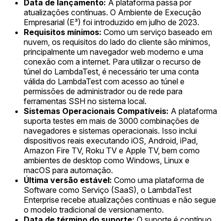
Data de lançamento:
A plataforma passa por
atualizações contínuas. O Ambiente de Execução
Empresarial (E³) foi introduzido em julho de 2023.
Requisitos mínimos:
Como um serviço baseado em
nuvem, os requisitos do lado do cliente são mínimos,
principalmente um navegador web moderno e uma
conexão com a internet. Para utilizar o recurso de
túnel do LambdaTest, é necessário ter uma conta
válida do LambdaTest com acesso ao túnel e
permissões de administrador ou de rede para
ferramentas SSH no sistema local.
Sistemas Operacionais Compatíveis:
A plataforma
suporta testes em mais de 3000 combinações de
navegadores e sistemas operacionais. Isso inclui
dispositivos reais executando iOS, Android, iPad,
Amazon Fire TV, Roku TV e Apple TV, bem como
ambientes de desktop como Windows, Linux e
macOS para automação.
Última versão estável:
Como uma plataforma de
Software como Serviço (SaaS), o LambdaTest
Enterprise recebe atualizações contínuas e não segue
o modelo tradicional de versionamento.
Data de término do suporte:
O suporte é contínuo