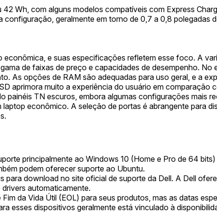
 42 Wh, com alguns modelos compatíveis com Express Charge 
a configuração, geralmente em torno de 0,7 a 0,8 polegadas de
o econômica, e suas especificações refletem esse foco. A var
 gama de faixas de preço e capacidades de desempenho. No 
. As opções de RAM são adequadas para uso geral, e a expan
D aprimora muito a experiência do usuário em comparação co
painéis TN escuros, embora algumas configurações mais rec
 laptop econômico. A seleção de portas é abrangente para dis
s.
uporte principalmente ao Windows 10 (Home e Pro de 64 bits)
ambém podem oferecer suporte ao Ubuntu.
s para download no site oficial de suporte da Dell. A Dell of
de drivers automaticamente.
e Fim da Vida Útil (EOL) para seus produtos, mas as datas espe
 esses dispositivos geralmente está vinculado à disponibilida