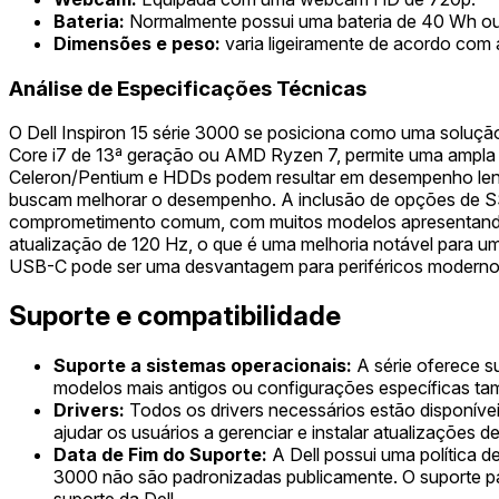
Bateria:
Normalmente possui uma bateria de 40 Wh ou
Dimensões e peso:
varia ligeiramente de acordo com 
Análise de Especificações Técnicas
O Dell Inspiron 15 série 3000 se posiciona como uma soluçã
Core i7 de 13ª geração ou AMD Ryzen 7, permite uma ampla
Celeron/Pentium e HDDs podem resultar em desempenho lento
buscam melhorar o desempenho. A inclusão de opções de SS
comprometimento comum, com muitos modelos apresentando 
atualização de 120 Hz, o que é uma melhoria notável para um
USB-C pode ser uma desvantagem para periféricos moderno
Suporte e compatibilidade
Suporte a sistemas operacionais:
A série oferece s
modelos mais antigos ou configurações específicas t
Drivers:
Todos os drivers necessários estão disponívei
ajudar os usuários a gerenciar e instalar atualizações 
Data de Fim do Suporte:
A Dell possui uma política d
3000 não são padronizadas publicamente. O suporte para