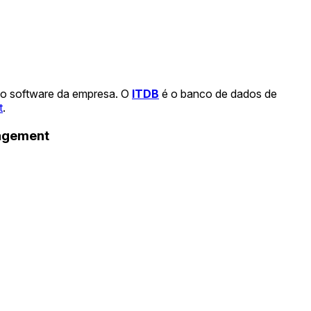
 o software da empresa. O
ITDB
é o banco de dados de
t
.
nagement