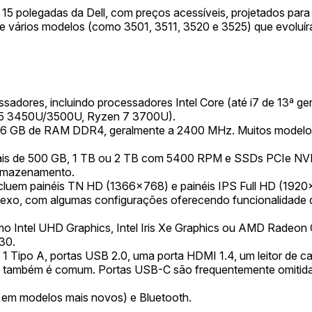
de 15 polegadas da Dell, com preços acessíveis, projetados par
e vários modelos (como 3501, 3511, 3520 e 3525) que evoluíra
sadores, incluindo processadores Intel Core (até i7 de 13ª g
n 5 3450U/3500U, Ryzen 7 3700U).
16 GB de RAM DDR4, geralmente a 2400 MHz. Muitos modelos
is de 500 GB, 1 TB ou 2 TB com 5400 RPM e SSDs PCIe NVMe
armazenamento.
ncluem painéis TN HD (1366x768) e painéis IPS Full HD (192
flexo, com algumas configurações oferecendo funcionalidade d
como Intel UHD Graphics, Intel Iris Xe Graphics ou AMD Radeo
30.
 1 Tipo A, portas USB 2.0, uma porta HDMI 1.4, um leitor de
) também é comum. Portas USB-C são frequentemente omitida
 em modelos mais novos) e Bluetooth.