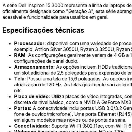
A série Dell Inspiron 15 3000 representa a linha de laptops 
oficialmente designada como "Geração 3", esta série abrang
acessível e funcionalidade para usuários em geral.
Especificações técnicas
Processador:
disponível com uma variedade de proces
exemplo, Athlon Silver 3050U, Ryzen 3 3250U, Ryze
RAM:
As configurações geralmente variam de 4 GB a 
configurações de canal duplo.
Armazenamento:
As opções incluem HDDs tradiciona
um slot adicional de 2,5 polegadas para expansão de 
Tela:
Possui uma tela de 15,6 polegadas. As opções i
atualização de 120 Hz. As telas geralmente são antirre
nits.
Placa de vídeo:
Utiliza placas de vídeo integradas, 
discreta de nível básico, como a NVIDIA GeForce MX3
Portas:
A conectividade inclui portas USB 3.0/3.2 Gen
fone de ouvido/microfone). Uma porta Ethernet (RJ45
em alguns modelos mais novos ou de ponta da série.
Conectividade:
Suporta Wi-Fi (802.11ac, com Wi-Fi 6
Webcam:
Equipada com uma webcam HD de 720p.