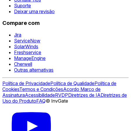
Suporte
Deixar uma revisão
Compare com
Jira
ServiceNow
SolarWinds
Freshservice
ManageEngine
Cherwell
Outras alternativas
Política de Privacidade
Política de Qualidade
Política de
Cookies
Termos e Condições
Acordo Marco de
Assinatura
Acessibilidade
RVDP
Diretrizes de IA
Diretrizes de
Uso do Produto
FAQ
© InvGate