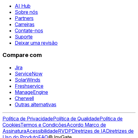
AI Hub
Sobre nós
Partners
Carreiras
Contate-nos
Suporte
Deixar uma revisão
Compare com
Jira
ServiceNow
SolarWinds
Freshservice
ManageEngine
Cherwell
Outras alternativas
Política de Privacidade
Política de Qualidade
Política de
Cookies
Termos e Condições
Acordo Marco de
Assinatura
Acessibilidade
RVDP
Diretrizes de IA
Diretrizes de
Uso do Produto
FAQ
© InvGate