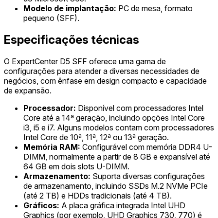
Modelo de implantação:
PC de mesa, formato
pequeno (SFF).
Especificações técnicas
O ExpertCenter D5 SFF oferece uma gama de
configurações para atender a diversas necessidades de
negócios, com ênfase em design compacto e capacidade
de expansão.
Processador:
Disponível com processadores Intel
Core até a 14ª geração, incluindo opções Intel Core
i3, i5 e i7. Alguns modelos contam com processadores
Intel Core de 10ª, 11ª, 12ª ou 13ª geração.
Memória RAM:
Configurável com memória DDR4 U-
DIMM, normalmente a partir de 8 GB e expansível até
64 GB em dois slots U-DIMM.
Armazenamento:
Suporta diversas configurações
de armazenamento, incluindo SSDs M.2 NVMe PCIe
(até 2 TB) e HDDs tradicionais (até 4 TB).
Gráficos:
A placa gráfica integrada Intel UHD
Graphics (por exemplo, UHD Graphics 730, 770) é