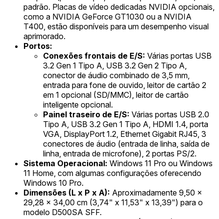
padrão. Placas de vídeo dedicadas NVIDIA opcionais,
como a NVIDIA GeForce GT1030 ou a NVIDIA
T400, estão disponíveis para um desempenho visual
aprimorado.
Portos:
Conexões frontais de E/S:
Várias portas USB
3.2 Gen 1 Tipo A, USB 3.2 Gen 2 Tipo A,
conector de áudio combinado de 3,5 mm,
entrada para fone de ouvido, leitor de cartão 2
em 1 opcional (SD/MMC), leitor de cartão
inteligente opcional.
Painel traseiro de E/S:
Várias portas USB 2.0
Tipo A, USB 3.2 Gen 1 Tipo A, HDMI 1.4, porta
VGA, DisplayPort 1.2, Ethernet Gigabit RJ45, 3
conectores de áudio (entrada de linha, saída de
linha, entrada de microfone), 2 portas PS/2.
Sistema Operacional:
Windows 11 Pro ou Windows
11 Home, com algumas configurações oferecendo
Windows 10 Pro.
Dimensões (L x P x A):
Aproximadamente 9,50 x
29,28 x 34,00 cm (3,74" x 11,53" x 13,39") para o
modelo D500SA SFF.