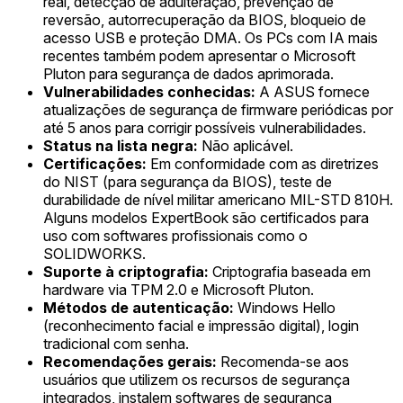
real, detecção de adulteração, prevenção de
reversão, autorrecuperação da BIOS, bloqueio de
acesso USB e proteção DMA. Os PCs com IA mais
recentes também podem apresentar o Microsoft
Pluton para segurança de dados aprimorada.
Vulnerabilidades conhecidas:
A ASUS fornece
atualizações de segurança de firmware periódicas por
até 5 anos para corrigir possíveis vulnerabilidades.
Status na lista negra:
Não aplicável.
Certificações:
Em conformidade com as diretrizes
do NIST (para segurança da BIOS), teste de
durabilidade de nível militar americano MIL-STD 810H.
Alguns modelos ExpertBook são certificados para
uso com softwares profissionais como o
SOLIDWORKS.
Suporte à criptografia:
Criptografia baseada em
hardware via TPM 2.0 e Microsoft Pluton.
Métodos de autenticação:
Windows Hello
(reconhecimento facial e impressão digital), login
tradicional com senha.
Recomendações gerais:
Recomenda-se aos
usuários que utilizem os recursos de segurança
integrados, instalem softwares de segurança