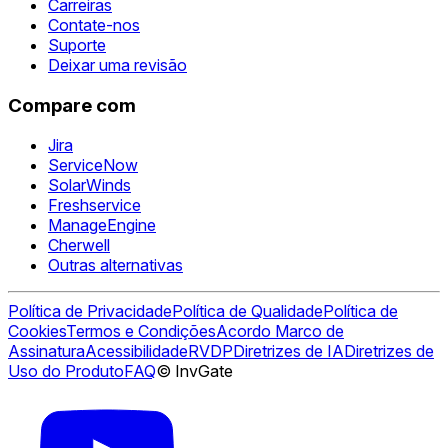
Carreiras
Contate-nos
Suporte
Deixar uma revisão
Compare com
Jira
ServiceNow
SolarWinds
Freshservice
ManageEngine
Cherwell
Outras alternativas
Política de Privacidade
Política de Qualidade
Política de
Cookies
Termos e Condições
Acordo Marco de
Assinatura
Acessibilidade
RVDP
Diretrizes de IA
Diretrizes de
Uso do Produto
FAQ
© InvGate