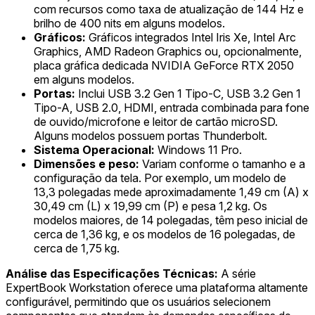
com recursos como taxa de atualização de 144 Hz e
brilho de 400 nits em alguns modelos.
Gráficos:
Gráficos integrados Intel Iris Xe, Intel Arc
Graphics, AMD Radeon Graphics ou, opcionalmente,
placa gráfica dedicada NVIDIA GeForce RTX 2050
em alguns modelos.
Portas:
Inclui USB 3.2 Gen 1 Tipo-C, USB 3.2 Gen 1
Tipo-A, USB 2.0, HDMI, entrada combinada para fone
de ouvido/microfone e leitor de cartão microSD.
Alguns modelos possuem portas Thunderbolt.
Sistema Operacional:
Windows 11 Pro.
Dimensões e peso:
Variam conforme o tamanho e a
configuração da tela. Por exemplo, um modelo de
13,3 polegadas mede aproximadamente 1,49 cm (A) x
30,49 cm (L) x 19,99 cm (P) e pesa 1,2 kg. Os
modelos maiores, de 14 polegadas, têm peso inicial de
cerca de 1,36 kg, e os modelos de 16 polegadas, de
cerca de 1,75 kg.
Análise das Especificações Técnicas:
A série
ExpertBook Workstation oferece uma plataforma altamente
configurável, permitindo que os usuários selecionem