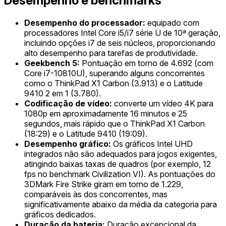
Desempenho e benchmarks
Desempenho do processador:
equipado com
processadores Intel Core i5/i7 série U de 10ª geração,
incluindo opções i7 de seis núcleos, proporcionando
alto desempenho para tarefas de produtividade.
Geekbench 5:
Pontuação em torno de 4.692 (com
Core i7-10810U), superando alguns concorrentes
como o ThinkPad X1 Carbon (3.913) e o Latitude
9410 2 em 1 (3.780).
Codificação de vídeo:
converte um vídeo 4K para
1080p em aproximadamente 16 minutos e 25
segundos, mais rápido que o ThinkPad X1 Carbon
(18:29) e o Latitude 9410 (19:09).
Desempenho gráfico:
Os gráficos Intel UHD
integrados não são adequados para jogos exigentes,
atingindo baixas taxas de quadros (por exemplo, 12
fps no benchmark Civilization VI). As pontuações do
3DMark Fire Strike giram em torno de 1.229,
comparáveis às dos concorrentes, mas
significativamente abaixo da média da categoria para
gráficos dedicados.
Duração da bateria:
Duração excepcional da