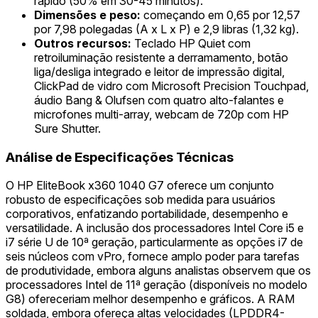
rápido (50% em 30-45 minutos).
Dimensões e peso:
começando em 0,65 por 12,57
por 7,98 polegadas (A x L x P) e 2,9 libras (1,32 kg).
Outros recursos:
Teclado HP Quiet com
retroiluminação resistente a derramamento, botão
liga/desliga integrado e leitor de impressão digital,
ClickPad de vidro com Microsoft Precision Touchpad,
áudio Bang & Olufsen com quatro alto-falantes e
microfones multi-array, webcam de 720p com HP
Sure Shutter.
Análise de Especificações Técnicas
O HP EliteBook x360 1040 G7 oferece um conjunto
robusto de especificações sob medida para usuários
corporativos, enfatizando portabilidade, desempenho e
versatilidade. A inclusão dos processadores Intel Core i5 e
i7 série U de 10ª geração, particularmente as opções i7 de
seis núcleos com vPro, fornece amplo poder para tarefas
de produtividade, embora alguns analistas observem que os
processadores Intel de 11ª geração (disponíveis no modelo
G8) ofereceriam melhor desempenho e gráficos. A RAM
soldada, embora ofereça altas velocidades (LPDDR4-