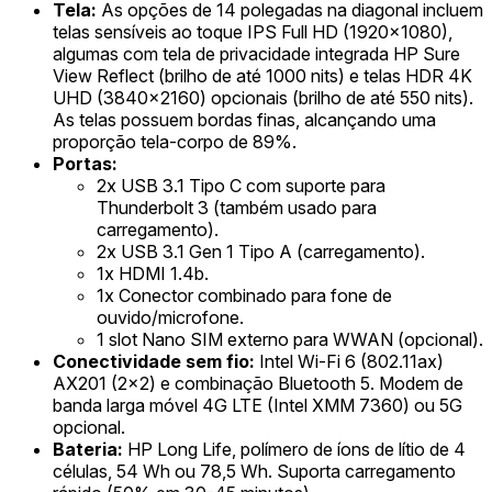
Tela:
As opções de 14 polegadas na diagonal incluem
telas sensíveis ao toque IPS Full HD (1920x1080),
algumas com tela de privacidade integrada HP Sure
View Reflect (brilho de até 1000 nits) e telas HDR 4K
UHD (3840x2160) opcionais (brilho de até 550 nits).
As telas possuem bordas finas, alcançando uma
proporção tela-corpo de 89%.
Portas:
2x USB 3.1 Tipo C com suporte para
Thunderbolt 3 (também usado para
carregamento).
2x USB 3.1 Gen 1 Tipo A (carregamento).
1x HDMI 1.4b.
1x Conector combinado para fone de
ouvido/microfone.
1 slot Nano SIM externo para WWAN (opcional).
Conectividade sem fio:
Intel Wi-Fi 6 (802.11ax)
AX201 (2x2) e combinação Bluetooth 5. Modem de
banda larga móvel 4G LTE (Intel XMM 7360) ou 5G
opcional.
Bateria:
HP Long Life, polímero de íons de lítio de 4
células, 54 Wh ou 78,5 Wh. Suporta carregamento