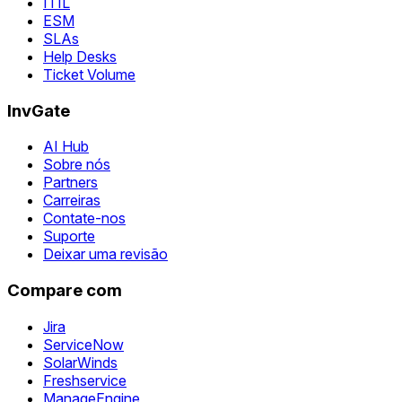
ITIL
ESM
SLAs
Help Desks
Ticket Volume
InvGate
AI Hub
Sobre nós
Partners
Carreiras
Contate-nos
Suporte
Deixar uma revisão
Compare com
Jira
ServiceNow
SolarWinds
Freshservice
ManageEngine