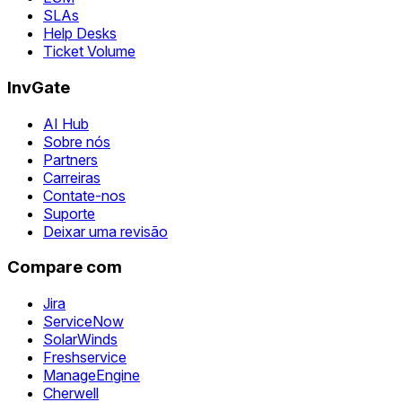
SLAs
Help Desks
Ticket Volume
InvGate
AI Hub
Sobre nós
Partners
Carreiras
Contate-nos
Suporte
Deixar uma revisão
Compare com
Jira
ServiceNow
SolarWinds
Freshservice
ManageEngine
Cherwell