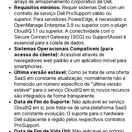
arrays de armazenamento corporativo da Dell.
Requisitos mínimos:
Requer sistemas Dell com um
contrato de serviço Dell ProSupport válido ou
superior. Para servidores PowerEdge, é necessário o
OpenManage Enterprise 3.9 ou superior com o plugin
CloudIQ 1.1 ou superior. A conectividade com o
Secure Connect Gateway (SCG) ou SupportAssist é
essencial para a coleta de dados.
Sistemas Operacionais Compatíveis (para
acesso do cliente):
Acessível através de
navegadores web padrão e um aplicativo móvel para
smartphones.
Última versão estável:
Como se trata de uma oferta
SaaS em constante atualização, normalmente não é
fornecido um número específico de "última versão
estável" para o serviço CloudIQ em si; novos recursos
são integrados de forma transparente.
Data de Fim do Suporte:
Não aplicável ao serviço
CloudIQ em si, pois trata-se de uma plataforma SaaS
em constante evolução. O suporte para o hardware
Dell subjacente é regido pelos respectivos contratos
ProSupport.
Data de Fim de Vida Útil:
Não aplicável ao próprio