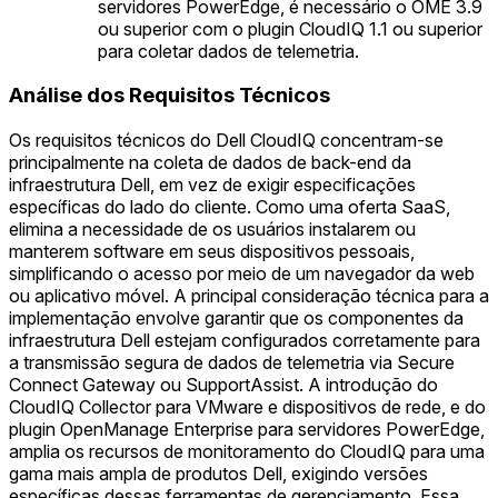
servidores PowerEdge, é necessário o OME 3.9
ou superior com o plugin CloudIQ 1.1 ou superior
para coletar dados de telemetria.
Análise dos Requisitos Técnicos
Os requisitos técnicos do Dell CloudIQ concentram-se
principalmente na coleta de dados de back-end da
infraestrutura Dell, em vez de exigir especificações
específicas do lado do cliente. Como uma oferta SaaS,
elimina a necessidade de os usuários instalarem ou
manterem software em seus dispositivos pessoais,
simplificando o acesso por meio de um navegador da web
ou aplicativo móvel. A principal consideração técnica para a
implementação envolve garantir que os componentes da
infraestrutura Dell estejam configurados corretamente para
a transmissão segura de dados de telemetria via Secure
Connect Gateway ou SupportAssist. A introdução do
CloudIQ Collector para VMware e dispositivos de rede, e do
plugin OpenManage Enterprise para servidores PowerEdge,
amplia os recursos de monitoramento do CloudIQ para uma
gama mais ampla de produtos Dell, exigindo versões
específicas dessas ferramentas de gerenciamento. Essa