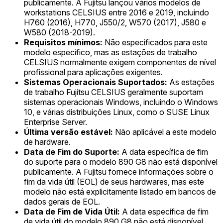
publicamente. A Fujitsu lançou vários modelos de
workstations CELSIUS entre 2016 e 2019, incluindo
H760 (2016), H770, J550/2, W570 (2017), J580 e
W580 (2018-2019).
Requisitos mínimos:
Não especificados para este
modelo específico, mas as estações de trabalho
CELSIUS normalmente exigem componentes de nível
profissional para aplicações exigentes.
Sistemas Operacionais Suportados:
As estações
de trabalho Fujitsu CELSIUS geralmente suportam
sistemas operacionais Windows, incluindo o Windows
10, e várias distribuições Linux, como o SUSE Linux
Enterprise Server.
Última versão estável:
Não aplicável a este modelo
de hardware.
Data de Fim do Suporte:
A data específica de fim
do suporte para o modelo 890 G8 não está disponível
publicamente. A Fujitsu fornece informações sobre o
fim da vida útil (EOL) de seus hardwares, mas este
modelo não está explicitamente listado em bancos de
dados gerais de EOL.
Data de Fim de Vida Útil:
A data específica de fim
de vida útil do modelo 890 G8 não está disponível