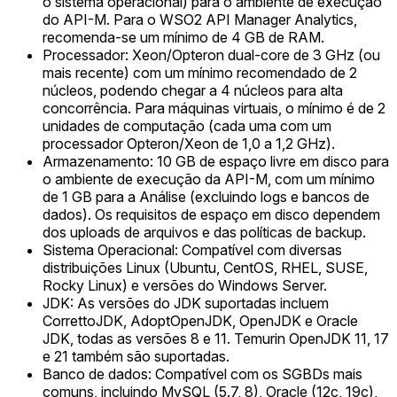
o sistema operacional) para o ambiente de execução
do API-M. Para o WSO2 API Manager Analytics,
recomenda-se um mínimo de 4 GB de RAM.
Processador: Xeon/Opteron dual-core de 3 GHz (ou
mais recente) com um mínimo recomendado de 2
núcleos, podendo chegar a 4 núcleos para alta
concorrência. Para máquinas virtuais, o mínimo é de 2
unidades de computação (cada uma com um
processador Opteron/Xeon de 1,0 a 1,2 GHz).
Armazenamento: 10 GB de espaço livre em disco para
o ambiente de execução da API-M, com um mínimo
de 1 GB para a Análise (excluindo logs e bancos de
dados). Os requisitos de espaço em disco dependem
dos uploads de arquivos e das políticas de backup.
Sistema Operacional: Compatível com diversas
distribuições Linux (Ubuntu, CentOS, RHEL, SUSE,
Rocky Linux) e versões do Windows Server.
JDK: As versões do JDK suportadas incluem
CorrettoJDK, AdoptOpenJDK, OpenJDK e Oracle
JDK, todas as versões 8 e 11. Temurin OpenJDK 11, 17
e 21 também são suportadas.
Banco de dados: Compatível com os SGBDs mais
comuns, incluindo MySQL (5.7, 8), Oracle (12c, 19c),