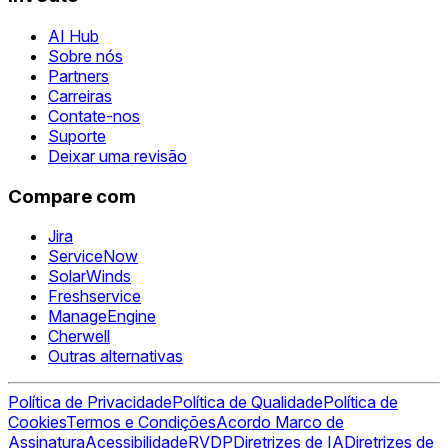
AI Hub
Sobre nós
Partners
Carreiras
Contate-nos
Suporte
Deixar uma revisão
Compare com
Jira
ServiceNow
SolarWinds
Freshservice
ManageEngine
Cherwell
Outras alternativas
Política de Privacidade
Política de Qualidade
Política de
Cookies
Termos e Condições
Acordo Marco de
Assinatura
Acessibilidade
RVDP
Diretrizes de IA
Diretrizes de