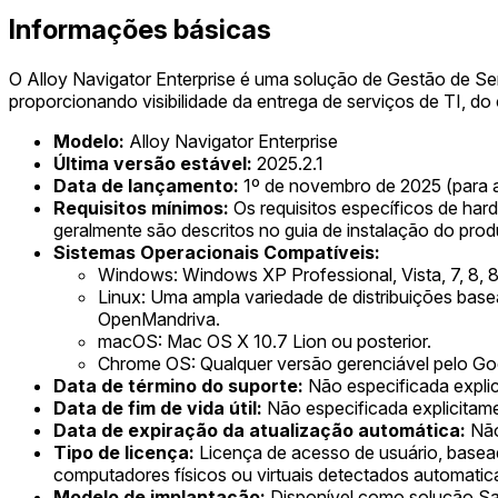
Informações básicas
O Alloy Navigator Enterprise é uma solução de Gestão de Se
proporcionando visibilidade da entrega de serviços de TI, do c
Modelo:
Alloy Navigator Enterprise
Última versão estável:
2025.2.1
Data de lançamento:
1º de novembro de 2025 (para a v
Requisitos mínimos:
Os requisitos específicos de ha
geralmente são descritos no guia de instalação do pro
Sistemas Operacionais Compatíveis:
Windows: Windows XP Professional, Vista, 7, 8, 8.
Linux: Uma ampla variedade de distribuições bas
OpenMandriva.
macOS: Mac OS X 10.7 Lion ou posterior.
Chrome OS: Qualquer versão gerenciável pelo Go
Data de término do suporte:
Não especificada expli
Data de fim de vida útil:
Não especificada explicitam
Data de expiração da atualização automática:
Não
Tipo de licença:
Licença de acesso de usuário, basea
computadores físicos ou virtuais detectados automati
Modelo de implantação:
Disponível como solução S