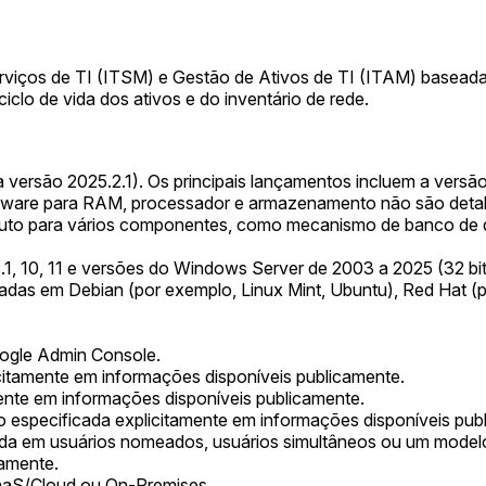
rviços de TI (ITSM) e Gestão de Ativos de TI (ITAM) baseada
iclo de vida dos ativos e do inventário de rede.
ersão 2025.2.1). Os principais lançamentos incluem a versão 8
rdware para RAM, processador e armazenamento não são deta
duto para vários componentes, como mecanismo de banco de dado
1, 10, 11 e versões do Windows Server de 2003 a 2025 (32 bits
eadas em Debian (por exemplo, Linux Mint, Ubuntu), Red Hat
ogle Admin Console.
citamente em informações disponíveis publicamente.
ente em informações disponíveis publicamente.
 especificada explicitamente em informações disponíveis pub
da em usuários nomeados, usuários simultâneos ou um modelo 
camente.
aaS/Cloud ou On-Premises.