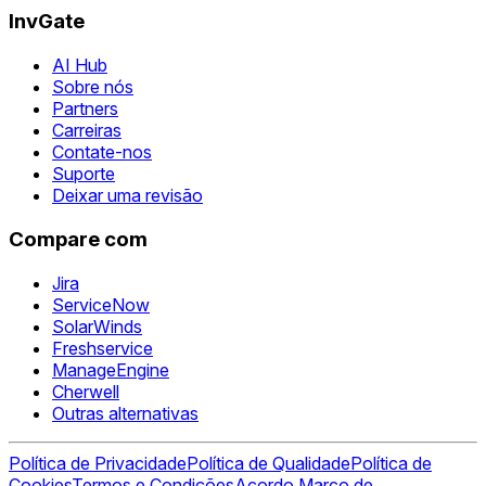
InvGate
AI Hub
Sobre nós
Partners
Carreiras
Contate-nos
Suporte
Deixar uma revisão
Compare com
Jira
ServiceNow
SolarWinds
Freshservice
ManageEngine
Cherwell
Outras alternativas
Política de Privacidade
Política de Qualidade
Política de
Cookies
Termos e Condições
Acordo Marco de