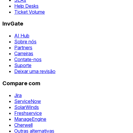
Help Desks
Ticket Volume
InvGate
AI Hub
Sobre nós
Partners
Carreiras
Contate-nos
Suporte
Deixar uma revisão
Compare com
Jira
ServiceNow
SolarWinds
Freshservice
ManageEngine
Cherwell
Outras alternativas