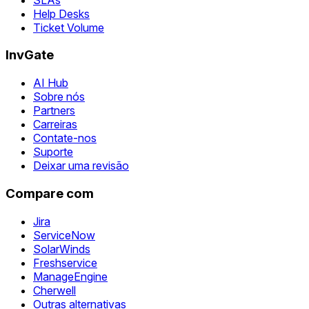
Help Desks
Ticket Volume
InvGate
AI Hub
Sobre nós
Partners
Carreiras
Contate-nos
Suporte
Deixar uma revisão
Compare com
Jira
ServiceNow
SolarWinds
Freshservice
ManageEngine
Cherwell
Outras alternativas