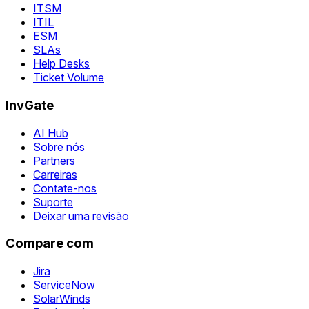
ITSM
ITIL
ESM
SLAs
Help Desks
Ticket Volume
InvGate
AI Hub
Sobre nós
Partners
Carreiras
Contate-nos
Suporte
Deixar uma revisão
Compare com
Jira
ServiceNow
SolarWinds