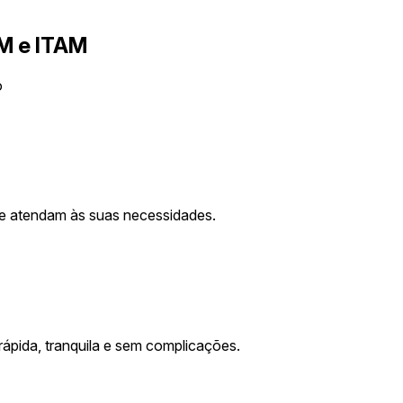
SM e ITAM
o
ue atendam às suas necessidades.
rápida, tranquila e sem complicações.