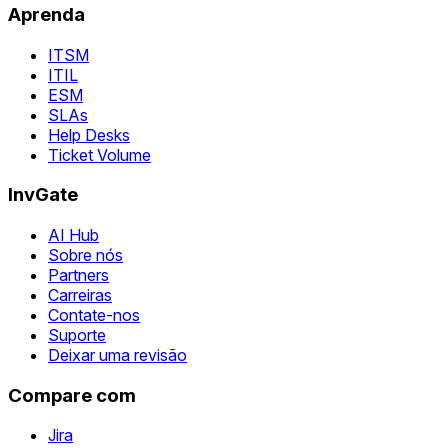
Aprenda
ITSM
ITIL
ESM
SLAs
Help Desks
Ticket Volume
InvGate
AI Hub
Sobre nós
Partners
Carreiras
Contate-nos
Suporte
Deixar uma revisão
Compare com
Jira