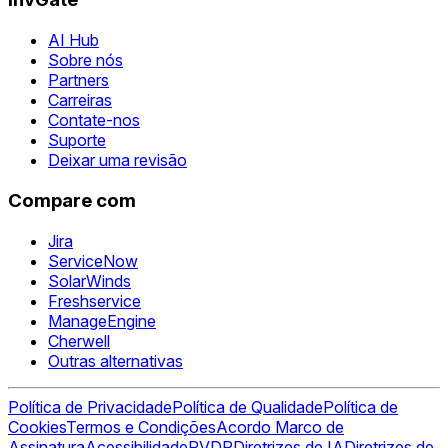
AI Hub
Sobre nós
Partners
Carreiras
Contate-nos
Suporte
Deixar uma revisão
Compare com
Jira
ServiceNow
SolarWinds
Freshservice
ManageEngine
Cherwell
Outras alternativas
Política de Privacidade
Política de Qualidade
Política de
Cookies
Termos e Condições
Acordo Marco de
Assinatura
Acessibilidade
RVDP
Diretrizes de IA
Diretrizes de