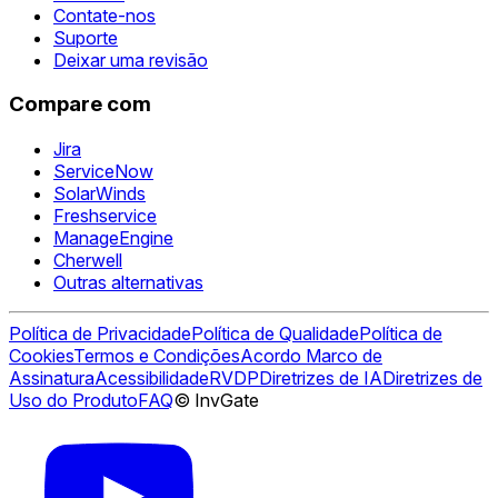
Contate-nos
Suporte
Deixar uma revisão
Compare com
Jira
ServiceNow
SolarWinds
Freshservice
ManageEngine
Cherwell
Outras alternativas
Política de Privacidade
Política de Qualidade
Política de
Cookies
Termos e Condições
Acordo Marco de
Assinatura
Acessibilidade
RVDP
Diretrizes de IA
Diretrizes de
Uso do Produto
FAQ
© InvGate