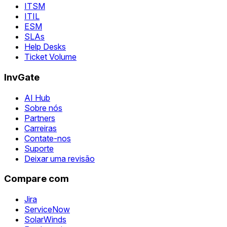
ITSM
ITIL
ESM
SLAs
Help Desks
Ticket Volume
InvGate
AI Hub
Sobre nós
Partners
Carreiras
Contate-nos
Suporte
Deixar uma revisão
Compare com
Jira
ServiceNow
SolarWinds