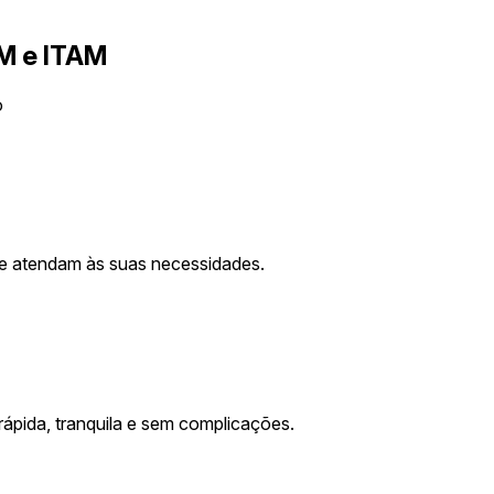
SM e ITAM
o
ue atendam às suas necessidades.
rápida, tranquila e sem complicações.