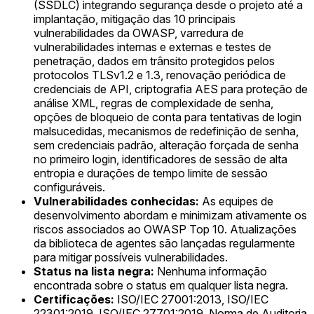
(SSDLC) integrando segurança desde o projeto até a
implantação, mitigação das 10 principais
vulnerabilidades da OWASP, varredura de
vulnerabilidades internas e externas e testes de
penetração, dados em trânsito protegidos pelos
protocolos TLSv1.2 e 1.3, renovação periódica de
credenciais de API, criptografia AES para proteção de
análise XML, regras de complexidade de senha,
opções de bloqueio de conta para tentativas de login
malsucedidas, mecanismos de redefinição de senha,
sem credenciais padrão, alteração forçada de senha
no primeiro login, identificadores de sessão de alta
entropia e durações de tempo limite de sessão
configuráveis.
Vulnerabilidades conhecidas:
As equipes de
desenvolvimento abordam e minimizam ativamente os
riscos associados ao OWASP Top 10. Atualizações
da biblioteca de agentes são lançadas regularmente
para mitigar possíveis vulnerabilidades.
Status na lista negra:
Nenhuma informação
encontrada sobre o status em qualquer lista negra.
Certificações:
ISO/IEC 27001:2013, ISO/IEC
22301:2019, ISO/IEC 27701:2019, Norma de Auditoria