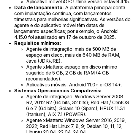
Aplicativo móvel iOS: Última versão estável 4.15.
Data de lançamento:
A plataforma principal conta
com implantação contínua, com lançamentos
trimestrais para melhorias significativas. As versões do
agente e do aplicativo móvel têm datas de
lançamento específicas; por exemplo, o Android
4.15.0 foi atualizado em 17 de outubro de 2025.
Requisitos mínimos:
Agente de integração: mais de 500 MB de
espaço em disco, mais de 640 MB de RAM,
Java (JDK/JRE).
Agente xMatters: espaço em disco mínimo
sugerido de 5 GB, 2 GB de RAM (4 GB
recomendados).
Aplicativos móveis: Android 11.0+ e iOS 14+.
Sistemas Operacionais Compatíveis:
Agente de integração: Windows Server 2008
R2, 2012 R2 (64 bits, 32 bits); Red Hat / CentOS
6 e 7 (64 bits); Solaris 10 (Sparc); HPUX 11.31
(Itanium); AIX 7.1 (POWER).
Agente xMatters: Windows Server 2016, 2019,
2022; Red Hat Linux 7, 8, 9; Debian 10, 11, 12;
Ubuntu 20.04, 22.04, 24.04.