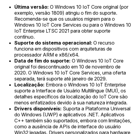
Última versão:
O Windows 10 IoT Core original (por
exemplo, versão 1809) atingiu o fim do suporte.
Recomenda-se que os usuários migrem para o
Windows 10 IoT Core Services ou para o Windows 10
IoT Enterprise LTSC 2021 para obter suporte
contínuo.
Suporte do sistema operacional:
O recurso
funciona em dispositivos com arquiteturas de
processador ARM e x86/x64.
Data de fim do suporte:
O Windows 10 IoT Core
original foi descontinuado em 10 de novembro de
2020. O Windows 10 IoT Core Services, uma oferta
separada, terá suporte até janeiro de 2029.
Localização:
Embora o Windows 10 IoT Enterprise
suporte a Interface de Usuário Multilíngue (MUI), os
detalhes específicos da localização do IoT Core são
menos enfatizados devido à sua natureza integrada.
Drivers disponíveis:
Suporta a Plataforma Universal
do Windows (UWP) e aplicativos .NET. Aplicativos
C++ também são suportados, embora com limitações,
como a ausência de APIs de interface do usuário
Win32 legadas. Drivers personalizados para hardware