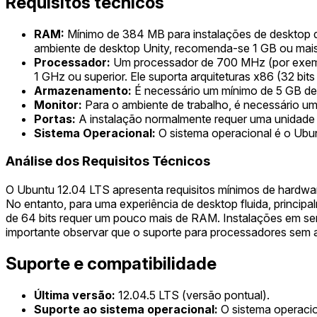
Requisitos técnicos
RAM:
Mínimo de 384 MB para instalações de desktop de
ambiente de desktop Unity, recomenda-se 1 GB ou mais
Processador:
Um processador de 700 MHz (por exemplo
1 GHz ou superior. Ele suporta arquiteturas x86 (32 bits
Armazenamento:
É necessário um mínimo de 5 GB de 
Monitor:
Para o ambiente de trabalho, é necessário 
Portas:
A instalação normalmente requer uma unidade 
Sistema Operacional:
O sistema operacional é o Ubu
Análise dos Requisitos Técnicos
O Ubuntu 12.04 LTS apresenta requisitos mínimos de hardwar
No entanto, para uma experiência de desktop fluida, princip
de 64 bits requer um pouco mais de RAM. Instalações em s
importante observar que o suporte para processadores sem 
Suporte e compatibilidade
Última versão:
12.04.5 LTS (versão pontual).
Suporte ao sistema operacional:
O sistema operacio