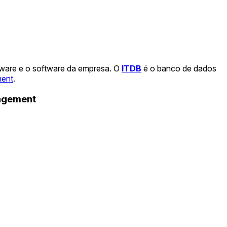
dware e o software da empresa. O
ITDB
é o banco de dados
ment
.
nagement