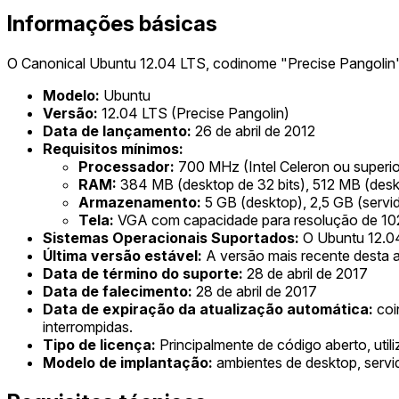
Informações básicas
O Canonical Ubuntu 12.04 LTS, codinome "Precise Pangolin"
Modelo:
Ubuntu
Versão:
12.04 LTS (Precise Pangolin)
Data de lançamento:
26 de abril de 2012
Requisitos mínimos:
Processador:
700 MHz (Intel Celeron ou superio
RAM:
384 MB (desktop de 32 bits), 512 MB (deskt
Armazenamento:
5 GB (desktop), 2,5 GB (servi
Tela:
VGA com capacidade para resolução de 1
Sistemas Operacionais Suportados:
O Ubuntu 12.04
Última versão estável:
A versão mais recente desta a
Data de término do suporte:
28 de abril de 2017
Data de falecimento:
28 de abril de 2017
Data de expiração da atualização automática:
coi
interrompidas.
Tipo de licença:
Principalmente de código aberto, uti
Modelo de implantação:
ambientes de desktop, servi