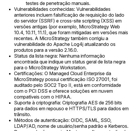
testes de penetração manuais.
Vulnerabilidades conhecidas: Vulnerabilidades
anteriores incluem falsificação de requisição do lado
do servidor (SSRF) e cross-site scripting (XSS) em
versões antigas (por exemplo, MicroStrategy Web
10.4, 10.11, 11.1), que foram mitigadas em versões mais
recentes. A MicroStrategy também corrigiu a
vulnerabilidade do Apache Log4j atualizando os
produtos para a versão 2.16.0.
Status da lista negra: Nenhuma informação
encontrada que indique um status geral de lista negra
para o MicroStrategy Workstation.
Certificações: O Managed Cloud Enterprise da
MicroStrategy possui certificação ISO 27001, foi
auditado pelo SOC2 Tipo II, está em conformidade
com o PCI DSS e oferece soluções em nuvem
compatíveis com o HIPAA.
Suporte à criptografia: Criptografia AES de 256 bits
para dados em repouso e HTTPS/TLS para dados em
trânsito.
Métodos de autenticação: OIDC, SAML, SSO,
LDAP/AD, nome de usuário/senha padrão e Kerberos.