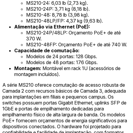
MS210-24: 6,03 lb (2,73 kg).
MS210-24P: 3,71 kg (8,18 lb).
MS210-48: 8,78 lb (3,98 kg).
MS210-48LP/FP: 4,37 kg (9,63 lb).
Alimentação via Ethernet (PoE):
MS210-24P/48LP: Orçamento PoE+ de até
370 W.
MS210-48FP: Orçamento PoE+ de até 740 W.
Capacidade de comutação:
Modelos de 24 portas: 128 Gbps.
Modelos de 48 portas: 176 Gbps.
Montagem:
Montável em rack 1U (acessórios de
montagem incluídos).
A série MS210 oferece comutação de acesso robusta de
Camada 2 com recursos básicos de Camada 3, adequada
para implantações em filiais e pequenos campus. Os
switches possuem portas Gigabit Ethernet, uplinks SFP de
1GbE e portas de empilhamento dedicadas para
empilhamento físico de alta largura de banda. Os modelos
PoE+ fornecem orçamentos de energia significativos para
dispositivos conectados. O hardware foi projetado para
confiabilidade e facilidade de implantação, com formatos