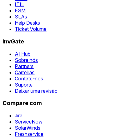
ITIL
ESM
SLAs
Help Desks
Ticket Volume
InvGate
AI Hub
Sobre nós
Partners
Carreiras
Contate-nos
Suporte
Deixar uma revisão
Compare com
Jira
ServiceNow
SolarWinds
Freshservice