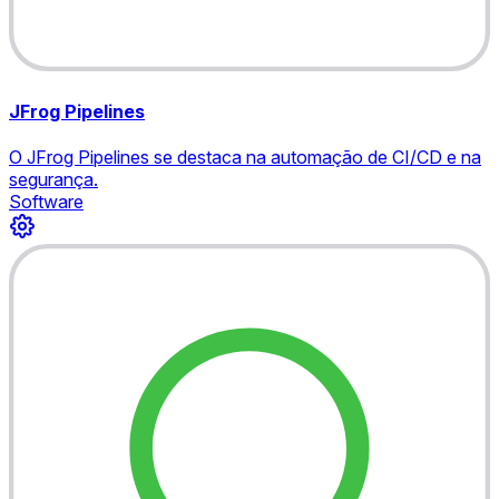
JFrog Pipelines
O JFrog Pipelines se destaca na automação de CI/CD e na
segurança.
Software