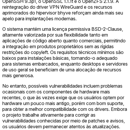
OpenSSH 9.3p1, o OpenSSL 1.1.1t e o OpenZFS 2.1.9. A
reintegração do driver VPN WireGuard e os recursos
aprimorados do hipervisor bhyve reforçam ainda mais seu
apelo para implantações modernas.
O sistema mantém uma licença permissiva BSD-2-Clause,
altamente valorizada por sua flexibilidade tanto em
aplicações de código aberto quanto comerciais, permitindo
a integração em produtos proprietários sem as rígidas
restrições do copyleft. Os requisitos técnicos mínimos são
baixos para instalações básicas, tornando-o adequado
para sistemas embarcados, enquanto desktops e servidores
de uso geral se beneficiam de uma alocação de recursos
mais generosa.
No entanto, possíveis vulnerabilidades incluem problemas
ocasionais com os componentes de hardware mais
recentes, o que às vezes exige que os usuários optem por
hardware um pouco mais antigo, porém com bom suporte,
para obter a melhor compatibilidade com os drivers. Embora
o projeto trabalhe ativamente para corrigir as
vulnerabilidades conhecidas por meio de patches e avisos,
os usuários devem permanecer atentos às atualizações.