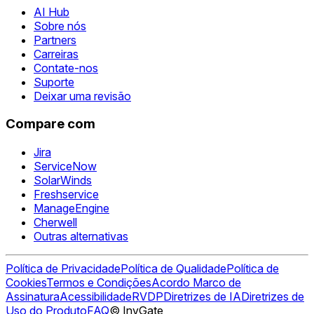
AI Hub
Sobre nós
Partners
Carreiras
Contate-nos
Suporte
Deixar uma revisão
Compare com
Jira
ServiceNow
SolarWinds
Freshservice
ManageEngine
Cherwell
Outras alternativas
Política de Privacidade
Política de Qualidade
Política de
Cookies
Termos e Condições
Acordo Marco de
Assinatura
Acessibilidade
RVDP
Diretrizes de IA
Diretrizes de
Uso do Produto
FAQ
© InvGate