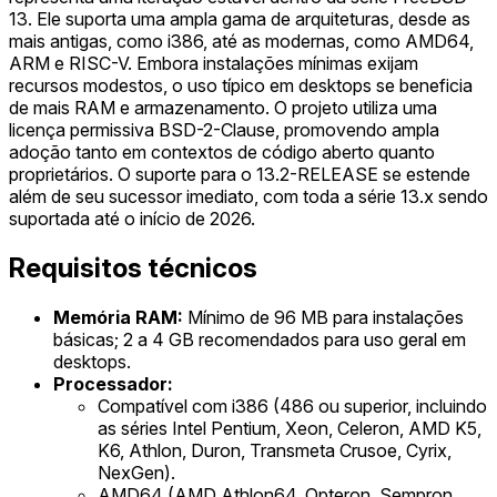
13. Ele suporta uma ampla gama de arquiteturas, desde as
mais antigas, como i386, até as modernas, como AMD64,
ARM e RISC-V. Embora instalações mínimas exijam
recursos modestos, o uso típico em desktops se beneficia
de mais RAM e armazenamento. O projeto utiliza uma
licença permissiva BSD-2-Clause, promovendo ampla
adoção tanto em contextos de código aberto quanto
proprietários. O suporte para o 13.2-RELEASE se estende
além de seu sucessor imediato, com toda a série 13.x sendo
suportada até o início de 2026.
Requisitos técnicos
Memória RAM:
Mínimo de 96 MB para instalações
básicas; 2 a 4 GB recomendados para uso geral em
desktops.
Processador:
Compatível com i386 (486 ou superior, incluindo
as séries Intel Pentium, Xeon, Celeron, AMD K5,
K6, Athlon, Duron, Transmeta Crusoe, Cyrix,
NexGen).
AMD64 (AMD Athlon64, Opteron, Sempron,