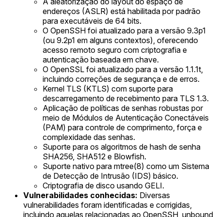
A aleatorização do layout do espaço de
endereços (ASLR) está habilitada por padrão
para executáveis de 64 bits.
O OpenSSH foi atualizado para a versão 9.3p1
(ou 9.2p1 em alguns contextos), oferecendo
acesso remoto seguro com criptografia e
autenticação baseada em chave.
O OpenSSL foi atualizado para a versão 1.1.1t,
incluindo correções de segurança e de erros.
Kernel TLS (KTLS) com suporte para
descarregamento de recebimento para TLS 1.3.
Aplicação de políticas de senhas robustas por
meio de Módulos de Autenticação Conectáveis
(PAM) para controle de comprimento, força e
complexidade das senhas.
Suporte para os algoritmos de hash de senha
SHA256, SHA512 e Blowfish.
Suporte nativo para mtree(8) como um Sistema
de Detecção de Intrusão (IDS) básico.
Criptografia de disco usando GELI.
Vulnerabilidades conhecidas:
Diversas
vulnerabilidades foram identificadas e corrigidas,
incluindo aquelas relacionadas ao OpenSSH, unbound