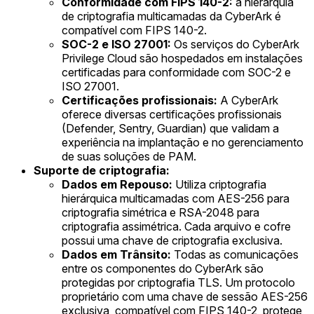
Conformidade com FIPS 140-2:
a hierarquia
de criptografia multicamadas da CyberArk é
compatível com FIPS 140-2.
SOC-2 e ISO 27001:
Os serviços do CyberArk
Privilege Cloud são hospedados em instalações
certificadas para conformidade com SOC-2 e
ISO 27001.
Certificações profissionais:
A CyberArk
oferece diversas certificações profissionais
(Defender, Sentry, Guardian) que validam a
experiência na implantação e no gerenciamento
de suas soluções de PAM.
Suporte de criptografia:
Dados em Repouso:
Utiliza criptografia
hierárquica multicamadas com AES-256 para
criptografia simétrica e RSA-2048 para
criptografia assimétrica. Cada arquivo e cofre
possui uma chave de criptografia exclusiva.
Dados em Trânsito:
Todas as comunicações
entre os componentes do CyberArk são
protegidas por criptografia TLS. Um protocolo
proprietário com uma chave de sessão AES-256
exclusiva, compatível com FIPS 140-2, protege