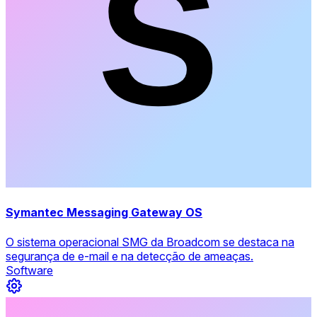
Symantec Messaging Gateway OS
O sistema operacional SMG da Broadcom se destaca na
segurança de e-mail e na detecção de ameaças.
Software