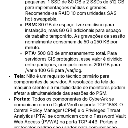
pequenas; 1 SSD de 80 GB e 2 SSDs de 512 GB
para implementações médias e grandes.
Recomenda-se RAID 10 com unidades SAS
hot-swappable.
PSM:
80 GB de espaço livre em disco para
instalação, mais 80 GB adicionais para espaço
de trabalho temporário. As gravações de sessão
normalmente consomem de 50 a 250 KB por
minuto.
PTA:
500 GB de armazenamento total. Para
servidores CIS protegidos, esse valor é dividido
entre partições, com pelo menos 200 GB para
/var e 100 GB para /var/log.
Tela:
Não é um requisito técnico primário para
componentes de servidor. A resolução da tela da
máquina cliente e a multiplicidade de monitores podem
afetar a simultaneidade das sessões do PSM.
Portas:
Todos os componentes do CyberArk se
comunicam com o Digital Vault na porta TCP 1858. O
Central Policy Manager (CPM) e o Privileged Threat
Analytics (PTA) se comunicam com o Password Vault
Web Access (PVWA) na porta TCP 443. Portas e
protocolos padrão são usados para comunicação