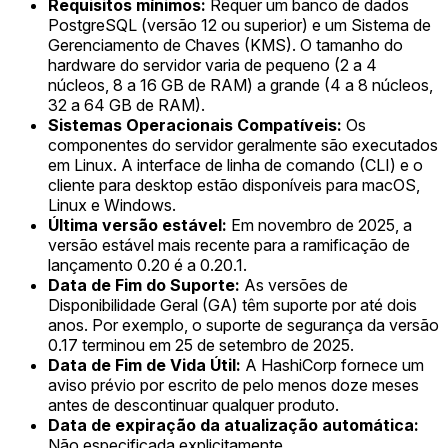
Requisitos mínimos:
Requer um banco de dados
PostgreSQL (versão 12 ou superior) e um Sistema de
Gerenciamento de Chaves (KMS). O tamanho do
hardware do servidor varia de pequeno (2 a 4
núcleos, 8 a 16 GB de RAM) a grande (4 a 8 núcleos,
32 a 64 GB de RAM).
Sistemas Operacionais Compatíveis:
Os
componentes do servidor geralmente são executados
em Linux. A interface de linha de comando (CLI) e o
cliente para desktop estão disponíveis para macOS,
Linux e Windows.
Última versão estável:
Em novembro de 2025, a
versão estável mais recente para a ramificação de
lançamento 0.20 é a 0.20.1.
Data de Fim do Suporte:
As versões de
Disponibilidade Geral (GA) têm suporte por até dois
anos. Por exemplo, o suporte de segurança da versão
0.17 terminou em 25 de setembro de 2025.
Data de Fim de Vida Útil:
A HashiCorp fornece um
aviso prévio por escrito de pelo menos doze meses
antes de descontinuar qualquer produto.
Data de expiração da atualização automática:
Não especificada explicitamente.