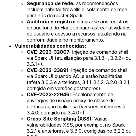
Segurança de rede:
as recomendações
incluem habilitar firewalls e isolamento de rede
para nós do cluster Spark.
Auditoria e registro:
integra-se aos registros
de auditoria do Hadoop para rastrear atividades
do usuário e acesso a recursos, auxiliando na
conformidade e no monitoramento.
Vulnerabilidades conhecidas:
CVE-2023-32007:
Injeção de comando shell
via Spark UI (atualização para 3.1.3+, 3.2.2+ ou
3.3.1+).
CVE-2022-33891:
Injeção de comando shell
via Spark UI quando ACLs estão habilitadas
(afeta 3.0.3 e anteriores, 3.1.1-3.1.2, 3.2.0-3.2.1;
corrigido em versões posteriores).
CVE-2023-22946:
Escalonamento de
privilégios de usuário proxy de classe de
configuração maliciosa (versões anteriores à
3.4.0; corrigido na 3.4.0+).
Cross-Site Scripting (XSS):
Várias
vulnerabilidades XSS, por exemplo, no Spark
3.2.1 e anteriores, e 3.3.0, corrigidas no 3.2.2 ou