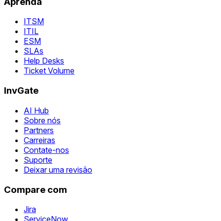
Aprenda
ITSM
ITIL
ESM
SLAs
Help Desks
Ticket Volume
InvGate
AI Hub
Sobre nós
Partners
Carreiras
Contate-nos
Suporte
Deixar uma revisão
Compare com
Jira
ServiceNow