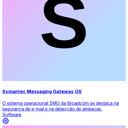
Symantec Messaging Gateway OS
O sistema operacional SMG da Broadcom se destaca na
segurança de e-mail e na detecção de ameaças.
Software