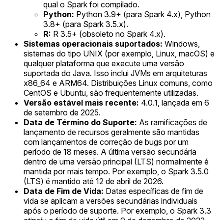
qual o Spark foi compilado.
Python:
Python 3.9+ (para Spark 4.x), Python
3.8+ (para Spark 3.5.x).
R:
R 3.5+ (obsoleto no Spark 4.x).
Sistemas operacionais suportados:
Windows,
sistemas do tipo UNIX (por exemplo, Linux, macOS) e
qualquer plataforma que execute uma versão
suportada do Java. Isso inclui JVMs em arquiteturas
x86_64 e ARM64. Distribuições Linux comuns, como
CentOS e Ubuntu, são frequentemente utilizadas.
Versão estável mais recente:
4.0.1, lançada em 6
de setembro de 2025.
Data de Término do Suporte:
As ramificações de
lançamento de recursos geralmente são mantidas
com lançamentos de correção de bugs por um
período de 18 meses. A última versão secundária
dentro de uma versão principal (LTS) normalmente é
mantida por mais tempo. Por exemplo, o Spark 3.5.0
(LTS) é mantido até 12 de abril de 2026.
Data de Fim de Vida:
Datas específicas de fim de
vida se aplicam a versões secundárias individuais
após o período de suporte. Por exemplo, o Spark 3.3