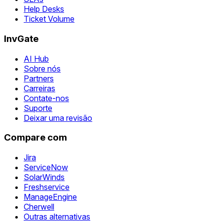
Help Desks
Ticket Volume
InvGate
AI Hub
Sobre nós
Partners
Carreiras
Contate-nos
Suporte
Deixar uma revisão
Compare com
Jira
ServiceNow
SolarWinds
Freshservice
ManageEngine
Cherwell
Outras alternativas