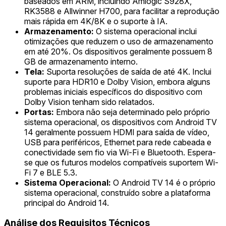
baseados em ARM, incluindo Amlogic S928X,
RK3588 e Allwinner H700, para facilitar a reprodução
mais rápida em 4K/8K e o suporte à IA.
Armazenamento:
O sistema operacional inclui
otimizações que reduzem o uso de armazenamento
em até 20%. Os dispositivos geralmente possuem 8
GB de armazenamento interno.
Tela:
Suporta resoluções de saída de até 4K. Inclui
suporte para HDR10 e Dolby Vision, embora alguns
problemas iniciais específicos do dispositivo com
Dolby Vision tenham sido relatados.
Portas:
Embora não seja determinado pelo próprio
sistema operacional, os dispositivos com Android TV
14 geralmente possuem HDMI para saída de vídeo,
USB para periféricos, Ethernet para rede cabeada e
conectividade sem fio via Wi-Fi e Bluetooth. Espera-
se que os futuros modelos compatíveis suportem Wi-
Fi 7 e BLE 5.3.
Sistema Operacional:
O Android TV 14 é o próprio
sistema operacional, construído sobre a plataforma
principal do Android 14.
Análise dos Requisitos Técnicos