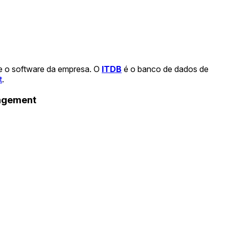
 e o software da empresa. O
ITDB
é o banco de dados de
t
.
nagement