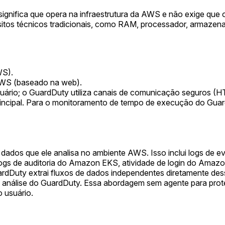
nifica que opera na infraestrutura da AWS e não exige que 
uisitos técnicos tradicionais, como RAM, processador, armazen
WS).
WS (baseado na web).
suário; o GuardDuty utiliza canais de comunicação seguros (
principal. Para o monitoramento de tempo de execução do Gua
e dados que ele analisa no ambiente AWS. Isso inclui logs de
logs de auditoria do Amazon EKS, atividade de login do Ama
dDuty extrai fluxos de dados independentes diretamente dess
a análise do GuardDuty. Essa abordagem sem agente para pro
 usuário.