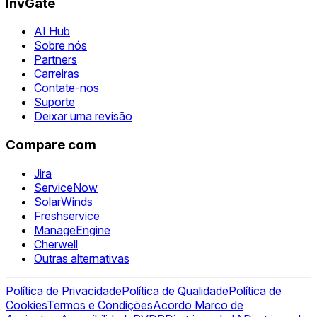
InvGate
AI Hub
Sobre nós
Partners
Carreiras
Contate-nos
Suporte
Deixar uma revisão
Compare com
Jira
ServiceNow
SolarWinds
Freshservice
ManageEngine
Cherwell
Outras alternativas
Política de Privacidade
Política de Qualidade
Política de
Cookies
Termos e Condições
Acordo Marco de