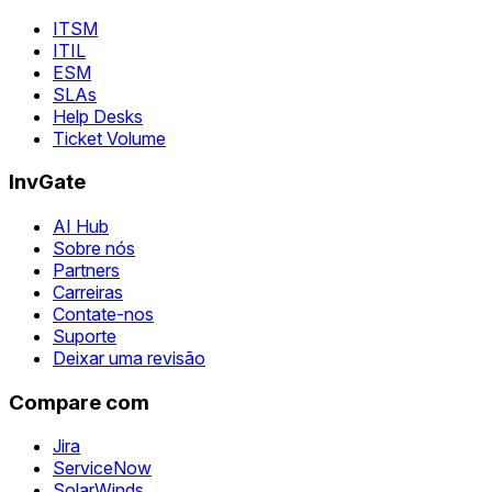
ITSM
ITIL
ESM
SLAs
Help Desks
Ticket Volume
InvGate
AI Hub
Sobre nós
Partners
Carreiras
Contate-nos
Suporte
Deixar uma revisão
Compare com
Jira
ServiceNow
SolarWinds