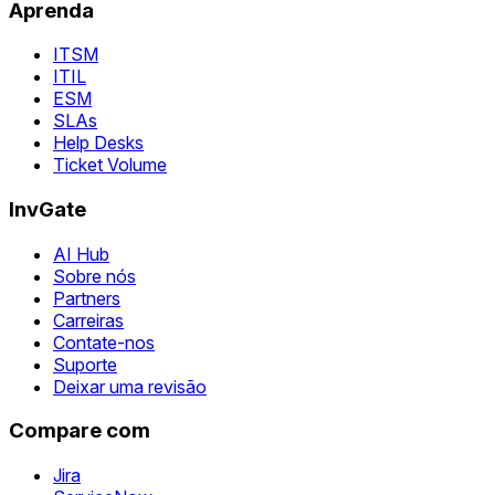
Aprenda
ITSM
ITIL
ESM
SLAs
Help Desks
Ticket Volume
InvGate
AI Hub
Sobre nós
Partners
Carreiras
Contate-nos
Suporte
Deixar uma revisão
Compare com
Jira