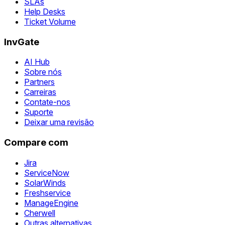
SLAs
Help Desks
Ticket Volume
InvGate
AI Hub
Sobre nós
Partners
Carreiras
Contate-nos
Suporte
Deixar uma revisão
Compare com
Jira
ServiceNow
SolarWinds
Freshservice
ManageEngine
Cherwell
Outras alternativas