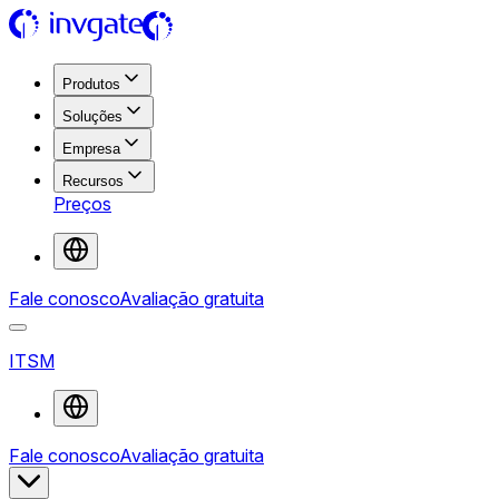
Produtos
Soluções
Empresa
Recursos
Preços
Fale conosco
Avaliação gratuita
ITSM
Fale conosco
Avaliação gratuita