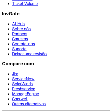
Ticket Volume
InvGate
AI Hub
Sobre nós
Partners
Carreiras
Contate-nos
Suporte
Deixar uma revisão
Compare com
Jira
ServiceNow
SolarWinds
Freshservice
ManageEngine
Cherwell
Outras alternativas