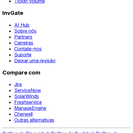
Ticket Volume
InvGate
AI Hub
Sobre nós
Partners
Carreiras
Contate-nos
Suporte
Deixar uma revisão
Compare com
Jira
ServiceNow
SolarWinds
Freshservice
ManageEngine
Cherwell
Outras alternativas