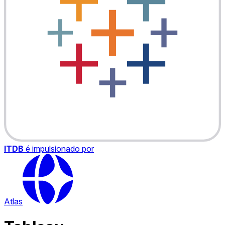
ITDB
é impulsionado por
Atlas